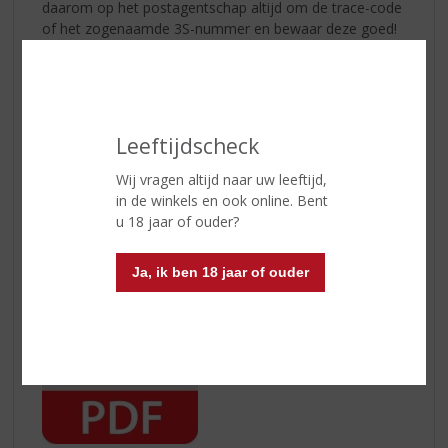
daarom op het postagentschap altijd om de trace-code
of het zogenaamde 3S-nummer en bewaar deze goed!
Voor het crediteren van artikelen streven wij ernaar om
binnen 5 werkdagen, na goede ontvangst, het
aankoopbedrag terug te boeken.
Leeftijdscheck
Toch nog vragen over het retourneren van uw
aankoop? Neem dan contact met ons op.
Wij vragen altijd naar uw leeftijd,
in de winkels en ook online. Bent
Hier kunt u het herroepingsformulier downloaden:
u 18 jaar of ouder?
Ja, ik ben 18 jaar of ouder