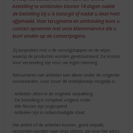
S
bestelling te ontbinden binnen 14 dagen nadat
p
de bestelling bij u is bezorgd of nadat u deze hebt
r
i
afgehaald. Voor terugname en ontbinding kunt u
n
contact opnemen met onze klantenservice die u
g
kunt vinden op de contactpagina.
n
a
Zij bespreken met u de vervolgstappen en de wijze
a
waarop de producten worden geretourneerd. De kosten
r
voor verzending zijn voor uw eigen rekening.
d
e
Retourneren van artikelen kan alleen onder de volgende
n
voorwaarden, voor zover dit redelijkerwijs mogelijk is:
a
v
· Artikelen zitten in de originele verpakking
i
· De bestelling is compleet volgens order
g
· Alle flessen zijn ongeopend
a
· Artikelen zijn in onbeschadigde staat
t
i
Het artikel of de artikelen kunnen, goed verpakt,
e
verzonden worden naar onze slijterij, zie voor het adres