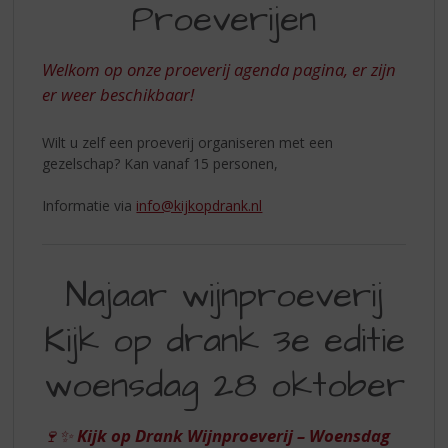
S
Proeverijen
p
r
i
Welkom op onze proeverij agenda pagina, er zijn
n
er weer beschikbaar!
g
n
Wilt u zelf een proeverij organiseren met een
a
gezelschap? Kan vanaf 15 personen,
a
r
Informatie via
info@kijkopdrank.nl
d
e
n
a
Najaar wijnproeverij
v
i
Kijk op drank 3e editie
g
a
woensdag 28 oktober
t
i
e
🍷✨
Kijk op Drank Wijnproeverij – Woensdag