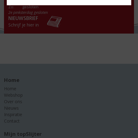
Za
:
09:00 -18:00 uur
Zo:
gesloten
2e pinksterdag gesloten
NIEUWSBRIEF
Schrijf je hier in
Home
Home
Webshop
Over ons
Nieuws
Inspiratie
Contact
Mijn topSlijter