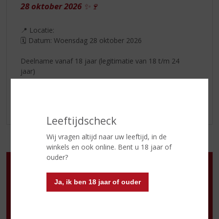
28 oktober 2026
✨🍷
📍 Locatie:
🗓 Datum: Woensdag 28 oktober 2026
Deelname vanaf 18 jaar (legitimatie van 18 t/m 24
jaar)
meer info volgt
Leeftijdscheck
Wij vragen altijd naar uw leeftijd, in de
winkels en ook online. Bent u 18 jaar of
ouder?
Openingstijden
Ma
:
13:00- 18:00 uur
Ja, ik ben 18 jaar of ouder
Di
:
10:00 -18:00 uur
Wo
:
10:00 -18:00 uur
Do
:
10:00 - 21:00 uur
Vr
:
10:00 -18:00 uur