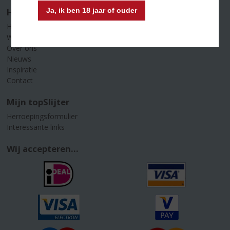
Home
Ja, ik ben 18 jaar of ouder
Home
Webshop
Over ons
Nieuws
Inspiratie
Contact
Mijn topSlijter
Herroepingsformulier
Interessante links
Wij accepteren...