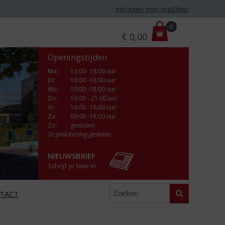
Inloggen mijn topSlijter
P
0
€
0,00
r
i
Openingstijden
j
s
Ma
:
13:00- 18:00 uur
Di
:
10:00 -18:00 uur
:
Wo
:
10:00 -18:00 uur
Do
:
10:00 - 21:00 uur
Vr
:
10:00 -18:00 uur
Za
:
09:00 -18:00 uur
Zo:
gesloten
2e pinksterdag gesloten
NIEUWSBRIEF
Schrijf je hier in
Zoeken
TACT