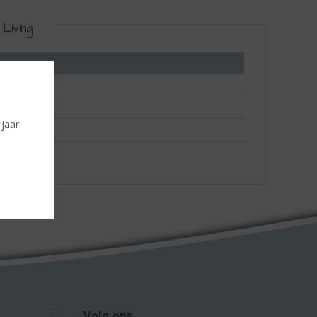
Living
 jaar
Volg ons