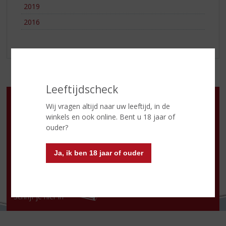
2019
2016
Leeftijdscheck
Openingstijden
Wij vragen altijd naar uw leeftijd, in de
Ma
:
13:00- 18:00 uur
winkels en ook online. Bent u 18 jaar of
Di
:
10:00 -18:00 uur
ouder?
Wo
:
10:00 -18:00 uur
Do
:
10:00 - 21:00 uur
Vr
:
10:00 -18:00 uur
Ja, ik ben 18 jaar of ouder
Za
:
09:00 -18:00 uur
Zo:
gesloten
2e pinksterdag gesloten
NIEUWSBRIEF
Schrijf je hier in