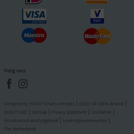
Volg ons
F
I
a
n
Designed by YOOKY smart concepts
GEEN 18 GEEN alcohol
c
s
IDIN/ITSME
sitemap
Privacy Statement
Disclaimer
Verantwoord alcoholgebruik
Leveringsvoorwaarden
e
t
The Netherlands