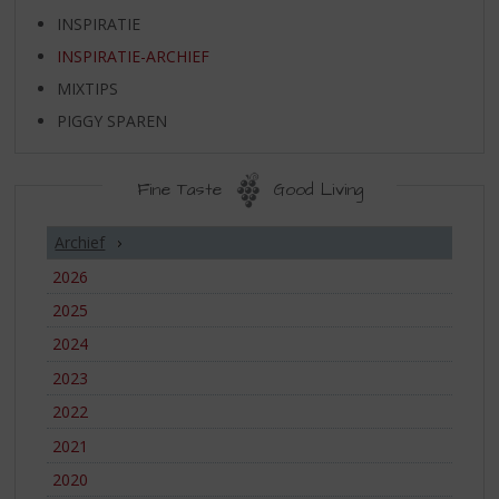
S
INSPIRATIE
p
r
INSPIRATIE-ARCHIEF
i
MIXTIPS
n
g
PIGGY SPAREN
n
a
Fine Taste
Good Living
a
r
INSPIRATIE-
d
Archief
ARCHIEF
e
2026
n
a
2025
v
2024
i
g
2023
a
2022
t
2021
i
e
2020