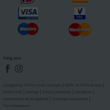
Volg ons
F
I
a
n
Designed by YOOKY smart concepts
GEEN 18 GEEN alcohol
c
s
IDIN/ITSME
sitemap
Privacy Statement
Disclaimer
Verantwoord alcoholgebruik
Leveringsvoorwaarden
e
t
The Netherlands