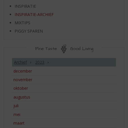
S
INSPIRATIE
p
r
INSPIRATIE-ARCHIEF
i
MIXTIPS
n
g
PIGGY SPAREN
n
a
Fine Taste
Good Living
a
r
INSPIRATIE-
d
Archief
2023
ARCHIEF
e
december
n
a
november
v
oktober
i
g
augustus
a
juli
t
mei
i
e
maart