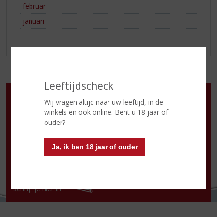
februari
januari
Leeftijdscheck
Openingstijden
Wij vragen altijd naar uw leeftijd, in de
Ma
:
13:00- 18:00 uur
winkels en ook online. Bent u 18 jaar of
Di
:
10:00 -18:00 uur
ouder?
Wo
:
10:00 -18:00 uur
Do
:
10:00 - 21:00 uur
Vr
:
10:00 -18:00 uur
Ja, ik ben 18 jaar of ouder
Za
:
09:00 -18:00 uur
Zo:
gesloten
2e pinksterdag gesloten
NIEUWSBRIEF
Schrijf je hier in