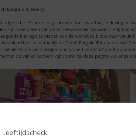
ch Bargain Brewery:
estigd in het Groede en gedreven door avontuur, beleving en kwa
den zijn in de bieren van deze Zeeuwse bierbrouwerij. Volgens 
eugende bijdrage te bieden aan de wereldse biercultuur vanuit h
uws blond bier en natuurlijk de Dutch Bargain
IPA
en Imperial Ru
ciaal bieren die wij tijdelijk in ons online bierassortiment opneme
ent in de winkel hebben, kijk vooral op deze
pagina
van onze we
Leeftijdscheck