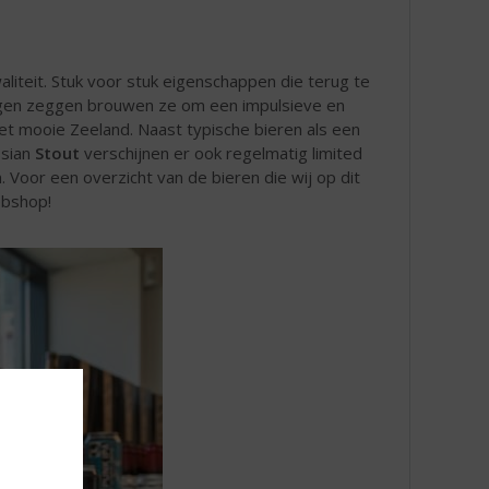
liteit. Stuk voor stuk eigenschappen die terug te
eigen zeggen brouwen ze om een impulsieve en
et mooie Zeeland. Naast typische bieren als een
ssian
Stout
verschijnen er ook regelmatig limited
n. Voor een overzicht van de bieren die wij op dit
bshop!