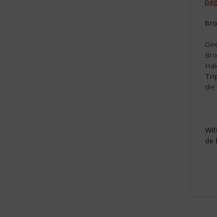
pag
Bro
Gee
Bro
Hal
Tri
die
Wil
de 