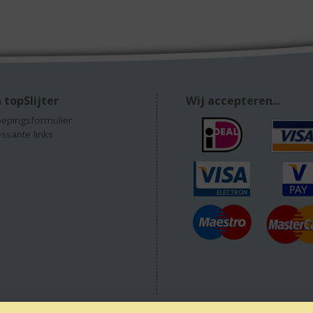
 topSlijter
Wij accepteren...
epingsformulier
essante links