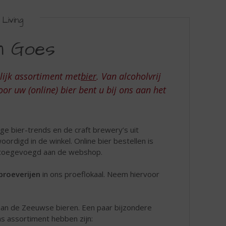
Living
n Goes
nlijk assortiment met
bier
. Van alcoholvrij
oor uw (online) bier bent u bij ons aan het
e bier-trends en de craft brewery’s uit
ordigd in de winkel. Online bier bestellen is
en toegevoegd aan de webshop.
proeverijen
in ons proeflokaal. Neem hiervoor
 aan de Zeeuwse bieren. Een paar bijzondere
s assortiment hebben zijn: