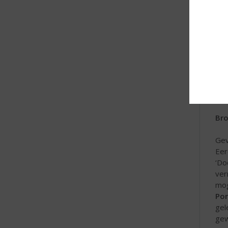
Bro
Gev
Eer
‘Do
ver
mog
Por
gel
gew