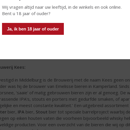
Wij vragen altijd naar uw leeftijd, in de winkels en ook online.
Bent u 18 jaar of ouder?
Ja, ik ben 18 jaar of ouder
uwerij Kees:
estigd in Middelburg is de Brouwerij met de naam Kees geen on
der was hij de brouwer van Emelisse bieren in Kamperland. Sinds 2
orsnee, 'saaie' of matig gebrouwen bieren zijn er al genoeg. De 
rassende IPA's, stouts en porters met gedurfde smaken, of apar
elijke en meest constante kwaliteit.’ Een uitgebreid assortiment in
ter
bier,
IPA
bier,
Stout
bier tot speciale barrelproject waarbij
egen op eiken houten vaten die voorheen bijvoorbeeld whisky 
eldige producten. Voor een overzicht van de bieren die wij op di