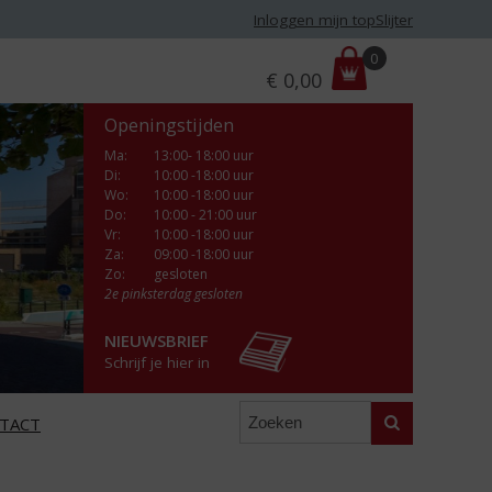
Inloggen mijn topSlijter
P
0
€
0,00
r
i
Openingstijden
j
s
Ma
:
13:00- 18:00 uur
Di
:
10:00 -18:00 uur
:
Wo
:
10:00 -18:00 uur
Do
:
10:00 - 21:00 uur
Vr
:
10:00 -18:00 uur
Za
:
09:00 -18:00 uur
Zo:
gesloten
2e pinksterdag gesloten
NIEUWSBRIEF
Schrijf je hier in
Zoeken
TACT