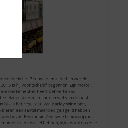
bekende in het Zeeuwse en in de bierwereld.
015 is hij voor zichzelf begonnen. Zijn motto :
ware bierliefhebber heeft behoefte aan
te seizoensbieren, maar dan wel van de best
 blik is het resultaat. Van
Barley Wine
bier,
 de bieren een aantal maanden gelagerd hebben
hebben bevat. Een mooie Zeeuwse brouwerij met
t moment in de winkel hebben, kijk vooral op deze