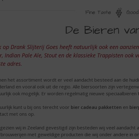
Fine Taste
Good 
IERPECIALIST
De Bieren va
AN
OES
k op Drank Slijterij Goes heeft natuurlijk ook een aanzie
r, Indian Pale Ale, Stout en de klassieke Trappisten ook v
ste adres.
nen het assortiment wordt er veel aandacht besteed aan de huidig
erland en vooral ook uit de regio. Alle biersoorten zijn vertegenwo
uurlijk ook mogelijk. Er worden regelmatig nieuwe speciaalbier
uurlijk kunt u bij ons terecht voor
bier cadeau pakketten
en
bier
tact met ons op.
gezien wij in Zeeland gevestigd zijn besteden wij veel aandacht
rbrouwerijen met geweldige producten die wij onder andere in on