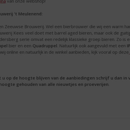
ina
van onze webshop!
uwerij ‘t Meulenend:
n Zeeuwse Brouwerij. Wel een bierbrouwer die wij een warm har
uwerij Kees veel doet met barrel aged bieren, maar ook de guiti
dersberg serie omvat een redelijk klassieke groep bieren. Zo is 
ppel
bier en een
Quadruppel
. Natuurlijk ook aangevuld met een
I
 wij online en natuurlijk in de winkel aanbieden, kijk vooral op deze
t u op de hoogte blijven van de aanbiedingen schrijf u dan in
hoogte gehouden van alle nieuwtjes en proeverijen
.