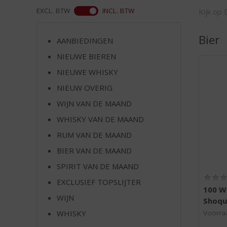
d
WEB
EXCL. BTW
INCL. BTW
Kijk op 
S
p
r
Bier
AANBIEDINGEN
i
NIEUWE BIEREN
n
g
NIEUWE WHISKY
n
NIEUW OVERIG
a
a
WIJN VAN DE MAAND
r
WHISKY VAN DE MAAND
d
RUM VAN DE MAAND
e
n
BIER VAN DE MAAND
a
SPIRIT VAN DE MAAND
v
i
EXCLUSIEF TOPSLIJTER
100 W
g
WIJN
Shoqu
a
t
WHISKY
Voorraa
i