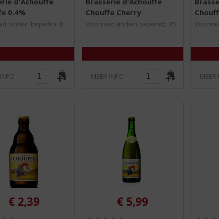
rie d'Achouffe
Brasserie d'Achouffe
Brasse
,
,
fe 0.4%
Chouffe Cherry
Chouff
0
0
/
/
d (indien beperkt): 0
Voorraad (indien beperkt): 35
Voorraa
5
5
)
)
 INFO
MEER INFO
MEER 
€
2,39
€
5,99
(
(