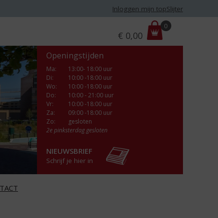
Inloggen mijn topSlijter
P
0
€
0,00
r
i
Openingstijden
j
s
Ma
:
13:00- 18:00 uur
Di
:
10:00 -18:00 uur
:
Wo
:
10:00 -18:00 uur
Do
:
10:00 - 21:00 uur
Vr
:
10:00 -18:00 uur
Za
:
09:00 -18:00 uur
Zo:
gesloten
2e pinksterdag gesloten
NIEUWSBRIEF
Schrijf je hier in
TACT