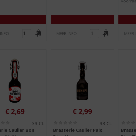
Voorraa
5
5
)
)
 INFO
MEER INFO
MEER 
€
2,69
€
2,99
(
(
33 CL
33 CL
0
0
rie Caulier Bon
Brasserie Caulier Paix
Brasse
,
,