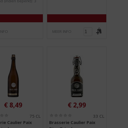
d (indien beperkt): 3
5
5
)
)
INFO
MEER INFO
€
8,49
€
2,99
(
(
75 CL
33 CL
0
0
rie Caulier Paix
Brasserie Caulier Paix
,
,