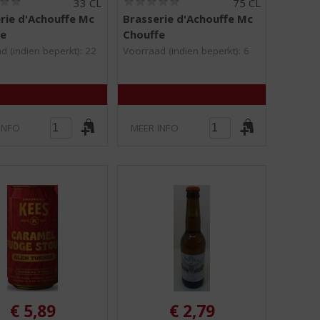
33 CL
75 CL
0
0
rie d'Achouffe Mc
Brasserie d'Achouffe Mc
,
,
fe
Chouffe
0
0
/
/
d (indien beperkt): 22
Voorraad (indien beperkt): 6
5
5
)
)
INFO
MEER INFO
€
5,89
€
2,79