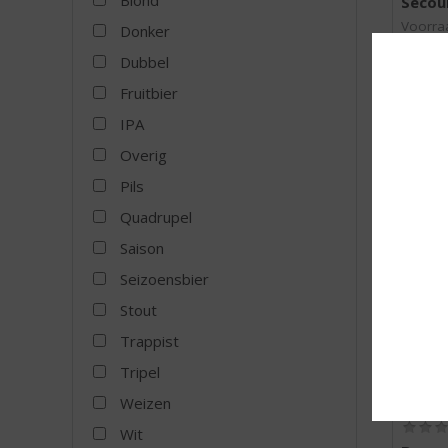
Blond
Secou
Voorraa
Donker
Dubbel
Fruitbier
IPA
MEER
Overig
Pils
Quadrupel
Saison
Seizoensbier
Stout
Trappist
Tripel
Weizen
Wit