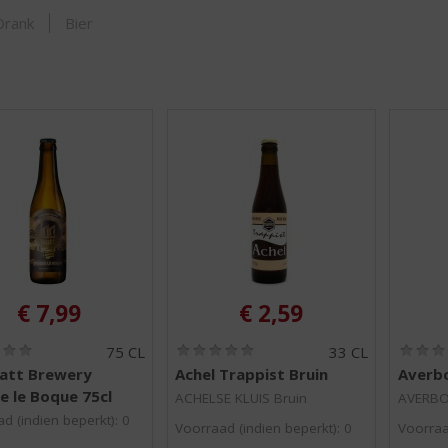
SHOP
Drank
Bier
€
7,99
€
2,59
(
(
75 CL
33 CL
0
0
att Brewery
Achel Trappist Bruin
Averbo
,
,
e le Boque 75cl
0
0
ACHELSE KLUIS Bruin
AVERBO
/
/
d (indien beperkt): 0
Voorraad (indien beperkt): 0
Voorraa
5
5
)
)