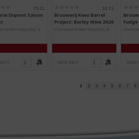
(
(
75 CL
33 CL
0
0
erie Dupont Saison
Brouwerij Kees Barrel
Brouwe
,
,
t
Project: Barley Wine 2026
Fudge 
0
0
/
/
d (indien beperkt): 0
Voorraad (indien beperkt): 8
Voorraa
5
5
)
)
 INFO
MEER INFO
MEER 
1
2
3
4
5
6
7
8