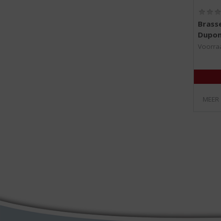
Brass
Dupon
Voorraa
MEER