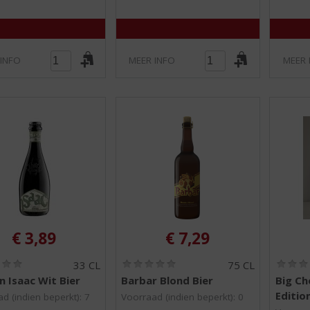
 INFO
MEER INFO
MEER 
€
3,89
€
7,29
(
(
33 CL
75 CL
0
0
n Isaac Wit Bier
Barbar Blond Bier
Big Ch
,
,
Editio
0
0
d (indien beperkt): 7
Voorraad (indien beperkt): 0
/
/