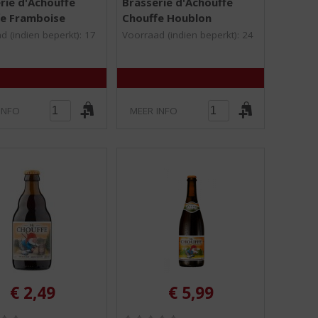
rie d'Achouffe
Brasserie d'Achouffe
,
,
e Framboise
Chouffe Houblon
0
0
/
/
d (indien beperkt): 17
Voorraad (indien beperkt): 24
5
5
)
)
INFO
MEER INFO
€
2,49
€
5,99
(
(