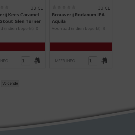
(
(
33 CL
33 CL
0
0
rij Kees Caramel
Brouwerij Rodanum IPA
,
,
Stout Glen Turner
Aquila
0
0
/
/
d (indien beperkt): 0
Voorraad (indien beperkt): 3
5
5
)
)
INFO
MEER INFO
Volgende