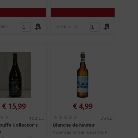
INFO
MEER INFO
€
15,99
€
4,99
(
(
150 CL
75 CL
0
0
ouffe Collector's
Blanche de Namur
,
,
n
0
0
Voorraad (indien beperkt): 0
/
/