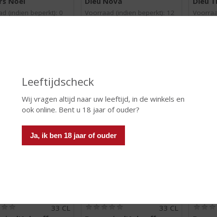
rs Noël
Dieu Nova
Dieu T
0
0
/
/
d (indien beperkt): 0
Voorraad (indien beperkt): 12
Voorraa
5
5
)
)
 INFO
MEER INFO
MEER 
Leeftijdscheck
Wij vragen altijd naar uw leeftijd, in de winkels en
ook online. Bent u 18 jaar of ouder?
Ja, ik ben 18 jaar of ouder
€
1,99
€
2,79
(
(
33 CL
33 CL
0
0