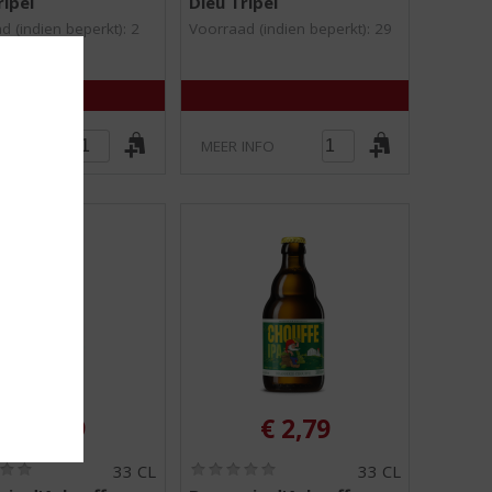
ripel
Dieu Tripel
0
0
/
/
d (indien beperkt): 2
Voorraad (indien beperkt): 29
5
5
)
)
INFO
MEER INFO
€
2,59
€
2,79
(
(
33 CL
33 CL
0
0