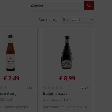
Zoeken
Sorteer op:
€
2,49
€
8,99
(
(
33 CL
75 CL
0
0
de Abdij
Baladin Isaac
,
,
0
0
DE Abdij
bier, baladin. italië
/
/
d (indien beperkt): 0
Voorraad (indien beperkt): 6
5
5
)
)