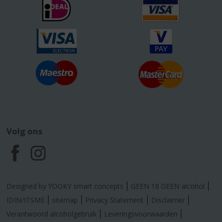
Volg ons
F
I
a
n
Designed by YOOKY smart concepts
GEEN 18 GEEN alcohol
c
s
IDIN/ITSME
sitemap
Privacy Statement
Disclaimer
Verantwoord alcoholgebruik
Leveringsvoorwaarden