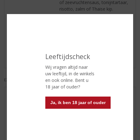
of zeevruchtensaus, tonijntartaar,
risotto, zalm of Thaise kip.
Reviews
Schrijf een review
Leeftijdscheck
Er zijn nog geen reviews geplaatst voor dit product
Wij vragen altijd naar
uw leeftijd, in de winkels
en ook online. Bent u
EXCL. BTW
INCL. BTW
18 jaar of ouder?
AANBIEDINGEN
Ja, ik ben 18 jaar of ouder
NIEUWE BIEREN
NIEUWE WHISKY
NIEUW OVERIG
WIJN VAN DE MAAND