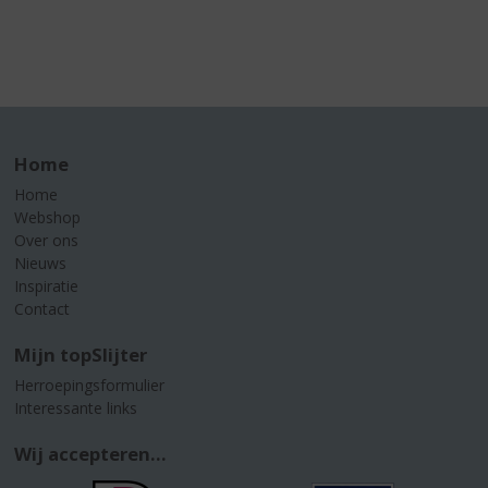
Home
Home
Webshop
Over ons
Nieuws
Inspiratie
Contact
Mijn topSlijter
Herroepingsformulier
Interessante links
Wij accepteren...