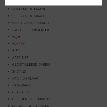
WHISKY VAN DE MAAND
RUM VAN DE MAAND
BIER VAN DE MAAND
SPIRIT VAN DE MAAND
EXCLUSIEF TOPSLIJTER
WIJN
WHISKY
BIER
APERITIEF
GEDISTILLEERD OVERIG
SHOTJES
KANT EN KLAAR
FRISDRANK
GLASWERK
GESCHENKVERPAKKING
(RELATIE)GESCHENKEN