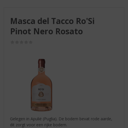
S
p
r
Masca del Tacco Ro'Si
i
n
Pinot Nero Rosato
g
n
(0,0
a
/
a
5)
r
d
e
n
a
v
i
g
a
t
i
Gelegen in Apulië (Puglia). De bodem bevat rode aarde,
e
dit zorgt voor een rijke bodem.