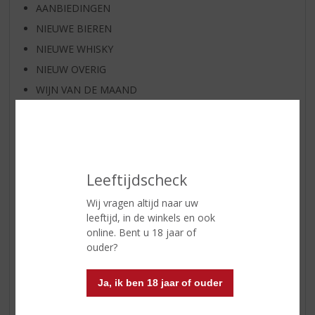
AANBIEDINGEN
NIEUWE BIEREN
NIEUWE WHISKY
NIEUW OVERIG
WIJN VAN DE MAAND
WHISKY VAN DE MAAND
RUM VAN DE MAAND
BIER VAN DE MAAND
SPIRIT VAN DE MAAND
Leeftijdscheck
EXCLUSIEF TOPSLIJTER
Wij vragen altijd naar uw
WIJN
leeftijd, in de winkels en ook
WHISKY
online. Bent u 18 jaar of
ouder?
BIER
APERITIEF
Ja, ik ben 18 jaar of ouder
GEDISTILLEERD OVERIG
SHOTJES