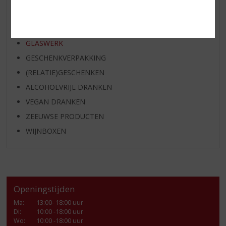
KANT EN KLAAR
FRISDRANK
GLASWERK
GESCHENKVERPAKKING
(RELATIE)GESCHENKEN
ALCOHOLVRIJE DRANKEN
VEGAN DRANKEN
ZEEUWSE PRODUCTEN
WIJNBOXEN
Openingstijden
Ma
:
13:00- 18:00 uur
Di
:
10:00 -18:00 uur
Wo
:
10:00 -18:00 uur