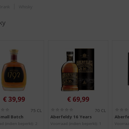
SHOP
Drank
Whisky
ky
€
39,99
€
69,99
(
(
75 CL
70 CL
0
0
Small Batch
Aberfeldy 16 Years
Aberfe
,
,
0
0
d (indien beperkt): 2
Voorraad (indien beperkt): 1
Voorraa
/
/