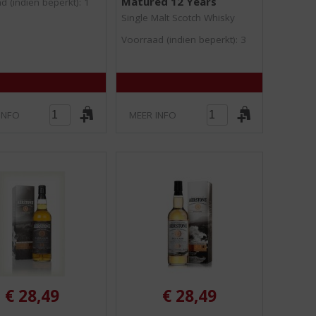
Matured 12 Years
0
0
d (indien beperkt): 1
/
/
Single Malt Scotch Whisky
5
5
)
)
Voorraad (indien beperkt): 3
INFO
MEER INFO
€
28,49
€
28,49