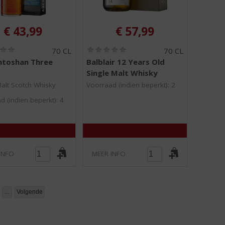
€
43,99
€
57,99
(
(
70 CL
70 CL
0
0
ntoshan Three
Balblair 12 Years Old
,
,
Single Malt Whisky
0
0
/
/
Malt Scotch Whisky
Voorraad (indien beperkt): 2
5
5
)
)
d (indien beperkt): 4
INFO
MEER INFO
...
Volgende