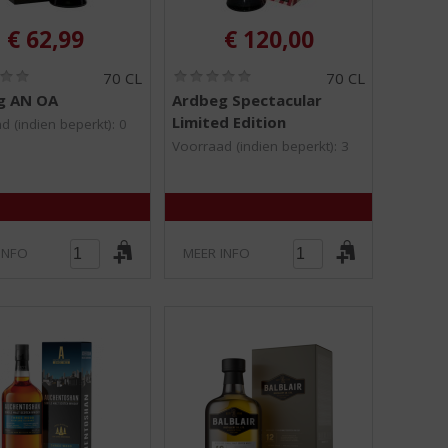
€
62,99
€
120,00
(
(
70 CL
70 CL
0
0
g AN OA
Ardbeg Spectacular
,
,
Limited Edition
0
0
d (indien beperkt): 0
/
/
Voorraad (indien beperkt): 3
5
5
)
)
INFO
MEER INFO