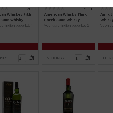
(
(
70 CL
70 CL
0
0
can Whiskey Fith
American Whisky Third
Amrut 
,
,
 3006 whisky
Batch 3006 Whisky
Whisk
0
0
/
/
d (indien beperkt): 1
Voorraad (indien beperkt): 2
Voorraa
5
5
)
)
 INFO
MEER INFO
MEER 