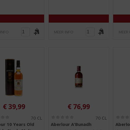
5
5
)
)
 INFO
MEER INFO
MEER 
€
39,99
€
76,99
(
(
70 CL
70 CL
0
0
ur 10 Years Old
Aberlour A'Bunadh
Aberl
,
,