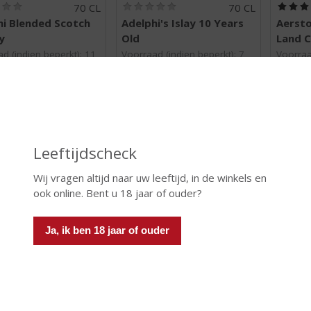
(
(
70 CL
70 CL
0
0
hi Blended Scotch
Adelphi's Islay 10 Years
Aersto
,
,
y
Old
Land C
0
0
/
/
d (indien beperkt): 11
Voorraad (indien beperkt): 7
Voorraa
5
5
)
)
 INFO
MEER INFO
MEER 
Leeftijdscheck
Wij vragen altijd naar uw leeftijd, in de winkels en
ook online. Bent u 18 jaar of ouder?
Ja, ik ben 18 jaar of ouder
€
49,99
€
49,99