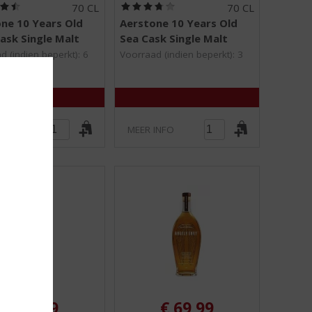
(
(
70 CL
70 CL
4
3
ne 10 Years Old
Aerstone 10 Years Old
,
,
ask Single Malt
Sea Cask Single Malt
5
8
/
/
d (indien beperkt): 6
Voorraad (indien beperkt): 3
5
5
)
)
INFO
MEER INFO
€
41,99
€
69,99