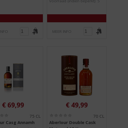
Voorraad (indien beperkt): 5
5
5
)
)
INFO
MEER INFO
€
69,99
€
49,99
(
(
75 CL
70 CL
0
0
our Casg Annamh
Aberlour Double Cask
,
,