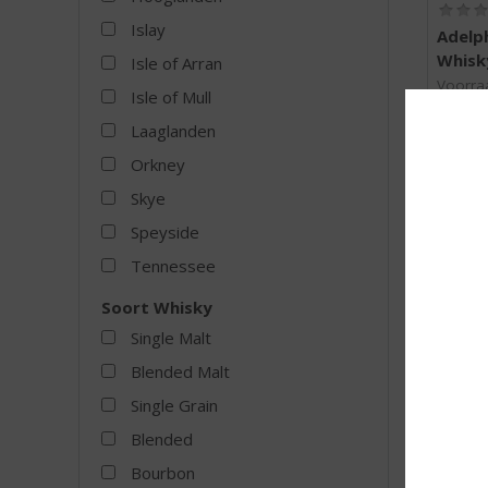
Islay
Adelp
Whisk
Isle of Arran
Voorraa
Isle of Mull
Laaglanden
Orkney
Skye
MEER
Speyside
Tennessee
Soort Whisky
Single Malt
Blended Malt
Single Grain
Blended
Bourbon