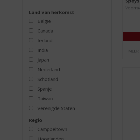
Speysi
Voorraa
Land van herkomst
België
Canada
Ierland
India
MEER
Japan
Nederland
Schotland
Spanje
Taiwan
Verenigde Staten
Regio
Campbeltown
Hooglanden