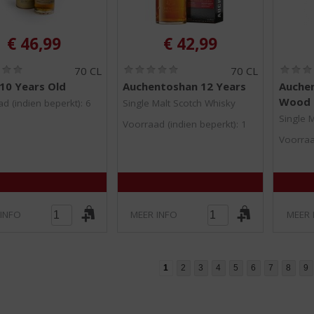
€
46,99
€
42,99
(
(
70 CL
70 CL
0
0
10 Years Old
Auchentoshan 12 Years
Auche
,
,
Wood
0
0
d (indien beperkt): 6
Single Malt Scotch Whisky
/
/
Single 
Voorraad (indien beperkt): 1
5
5
)
)
Voorraa
 INFO
MEER INFO
MEER 
1
2
3
4
5
6
7
8
9