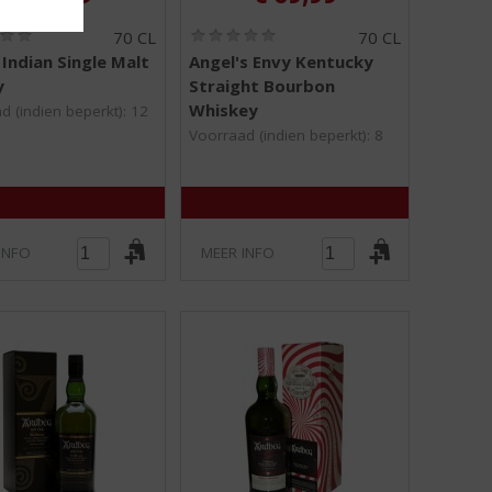
(
(
70 CL
70 CL
0
0
Indian Single Malt
Angel's Envy Kentucky
,
,
y
Straight Bourbon
0
0
/
/
Whiskey
d (indien beperkt): 12
5
5
Voorraad (indien beperkt): 8
)
)
INFO
MEER INFO