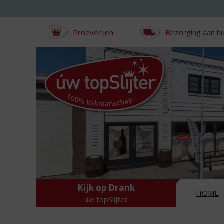
Sla
links
over
Proeverijen
Bezorging aan hu
S
p
r
i
n
g
n
a
a
r
d
e
i
n
Kijk op Drank
h
HOME
úw topSlijter
o
u