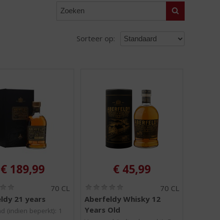
Zoeken
Sorteer op:
€
189,99
€
45,99
(
(
70 CL
70 CL
0
0
ldy 21 years
Aberfeldy Whisky 12
,
,
Years Old
0
0
d (indien beperkt): 1
/
/