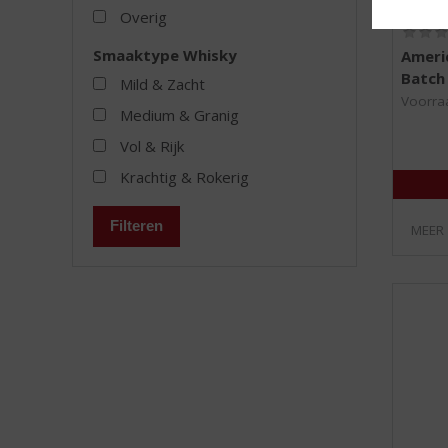
Overig
Smaaktype Whisky
Ameri
Batch
Mild & Zacht
Voorraa
Medium & Granig
Vol & Rijk
Krachtig & Rokerig
Filteren
MEER