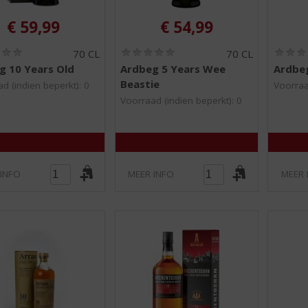
€
59,99
€
54,99
(
(
70 CL
70 CL
0
0
g 10 Years Old
Ardbeg 5 Years Wee
Ardbe
,
,
Beastie
0
0
d (indien beperkt): 0
Voorraa
/
/
Voorraad (indien beperkt): 0
5
5
)
)
 INFO
MEER INFO
MEER 