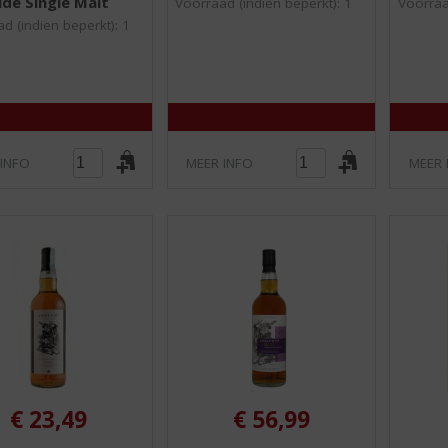
de Single Malt
0
0
Voorraad (indien beperkt): 1
Voorraa
/
/
d (indien beperkt): 1
5
5
)
)
 INFO
MEER INFO
MEER 
€
23,49
€
56,99