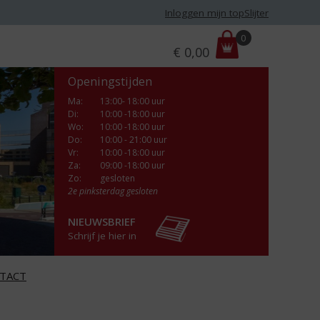
Inloggen mijn topSlijter
P
0
€
0,00
r
i
Openingstijden
j
s
Ma
:
13:00- 18:00 uur
Di
:
10:00 -18:00 uur
:
Wo
:
10:00 -18:00 uur
Do
:
10:00 - 21:00 uur
Vr
:
10:00 -18:00 uur
Za
:
09:00 -18:00 uur
Zo:
gesloten
2e pinksterdag gesloten
NIEUWSBRIEF
Schrijf je hier in
TACT