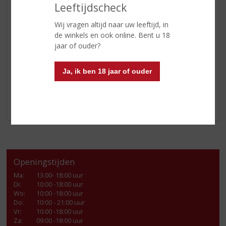
FRISDRANK
Leeftijdscheck
GLASWERK
Wij vragen altijd naar uw leeftijd, in
GESCHENKVERPAKKING
de winkels en ook online. Bent u 18
(RELATIE)GESCHENKEN
jaar of ouder?
ALCOHOLVRIJE DRANKEN
Ja, ik ben 18 jaar of ouder
VEGAN DRANKEN
ZEEUWSE PRODUCTEN
WIJNBOXEN
Openingstijden
Ma
:
13:00- 18:00 uur
Di
:
10:00 -18:00 uur
Wo
:
10:00 -18:00 uur
Do
:
10:00 - 21:00 uur
Vr
:
10:00 -18:00 uur
Za
:
09:00 -18:00 uur