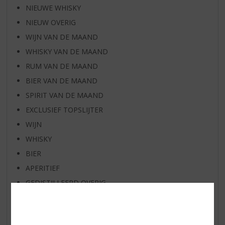
NIEUWE WHISKY
NIEUW OVERIG
WIJN VAN DE MAAND
WHISKY VAN DE MAAND
RUM VAN DE MAAND
BIER VAN DE MAAND
SPIRIT VAN DE MAAND
EXCLUSIEF TOPSLIJTER
WIJN
WHISKY
BIER
APERITIEF
GEDISTILLEERD OVERIG
SHOTJES
KANT EN KLAAR