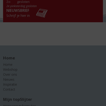
Zo:
gesloten
2e pinksterdag gesloten
NIEUWSBRIEF
Schrijf je hier in
Home
Home
Webshop
Over ons
Nieuws
Inspiratie
Contact
Mijn topSlijter
Herroepingsformulier