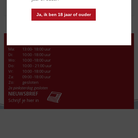
WIJNBOXEN
Ja, ik ben 18 jaar of ouder
Openingstijden
Ma
:
13:00- 18:00 uur
Di
:
10:00 -18:00 uur
Wo
:
10:00 -18:00 uur
Do
:
10:00 - 21:00 uur
Vr
:
10:00 -18:00 uur
Za
:
09:00 -18:00 uur
Zo:
gesloten
2e pinksterdag gesloten
NIEUWSBRIEF
Schrijf je hier in