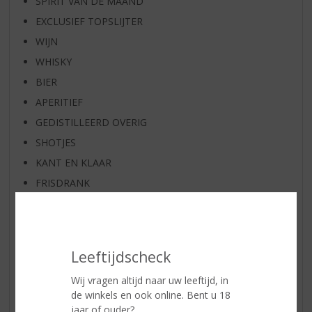
SPIRIT VAN DE MAAND
EXCLUSIEF TOPSLIJTER
WIJN
WHISKY
BIER
APERITIEF
GEDISTILLEERD OVERIG
SHOTJES
KANT EN KLAAR
FRISDRANK
GLASWERK
GESCHENKVERPAKKING
(RELATIE)GESCHENKEN
Leeftijdscheck
ALCOHOLVRIJE DRANKEN
Wij vragen altijd naar uw leeftijd, in
VEGAN DRANKEN
de winkels en ook online. Bent u 18
ZEEUWSE PRODUCTEN
jaar of ouder?