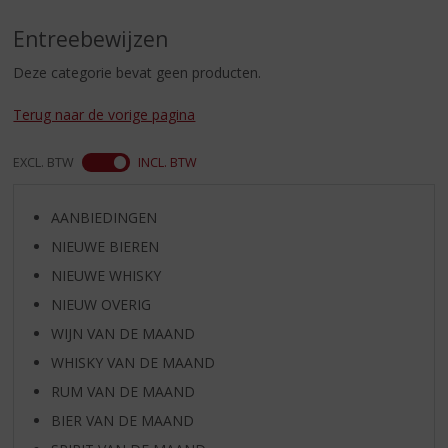
S
p
Entreebewijzen
r
i
Deze categorie bevat geen producten.
n
g
Terug naar de vorige pagina
n
a
EXCL. BTW
INCL. BTW
a
r
d
AANBIEDINGEN
e
NIEUWE BIEREN
n
a
NIEUWE WHISKY
v
NIEUW OVERIG
i
WIJN VAN DE MAAND
g
a
WHISKY VAN DE MAAND
t
RUM VAN DE MAAND
i
BIER VAN DE MAAND
e