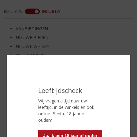
EXCL. BTW
INCL. BTW
AANBIEDINGEN
NIEUWE BIEREN
NIEUWE WHISKY
NIEUW OVERIG
WIJN VAN DE MAAND
WHISKY VAN DE MAAND
RUM VAN DE MAAND
Leeftijdscheck
BIER VAN DE MAAND
SPIRIT VAN DE MAAND
Wij vragen altijd naar uw
leeftijd, in de winkels en ook
EXCLUSIEF TOPSLIJTER
online. Bent u 18 jaar of
WIJN
ouder?
WHISKY
BIER
Ja, ik ben 18 jaar of ouder