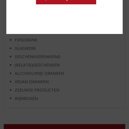
APERITIEF
GEDISTILLEERD OVERIG
SHOTJES
KANT EN KLAAR
FRISDRANK
GLASWERK
GESCHENKVERPAKKING
(RELATIE)GESCHENKEN
ALCOHOLVRIJE DRANKEN
VEGAN DRANKEN
ZEEUWSE PRODUCTEN
WIJNBOXEN