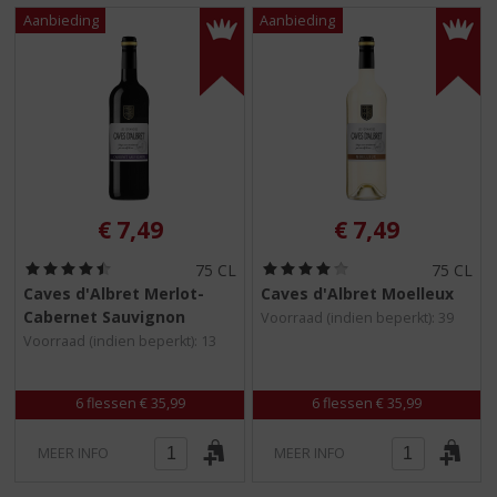
€
7,49
€
7,49
(
(
75 CL
75 CL
4
4
Caves d'Albret Merlot-
Caves d'Albret Moelleux
,
,
Cabernet Sauvignon
Voorraad (indien beperkt): 39
5
0
/
/
Voorraad (indien beperkt): 13
5
5
)
)
6 flessen € 35,99
6 flessen € 35,99
MEER INFO
MEER INFO