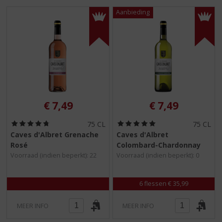
S
p
r
i
n
g
n
a
a
r
€
7,49
€
7,49
d
e
(
(
75 CL
75 CL
n
4
5
Caves d'Albret Grenache
Caves d'Albret
a
,
,
Rosé
Colombard-Chardonnay
8
0
v
/
/
Voorraad (indien beperkt): 22
Voorraad (indien beperkt): 0
i
5
5
g
)
)
a
6 flessen € 35,99
t
i
MEER INFO
MEER INFO
e