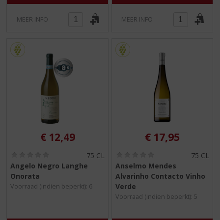
MEER INFO
MEER INFO
€
12,49
€
17,95
(
(
75 CL
75 CL
0
0
Angelo Negro Langhe
Anselmo Mendes
,
,
Onorata
Alvarinho Contacto Vinho
0
0
/
/
Verde
Voorraad (indien beperkt): 6
5
5
Voorraad (indien beperkt): 5
)
)