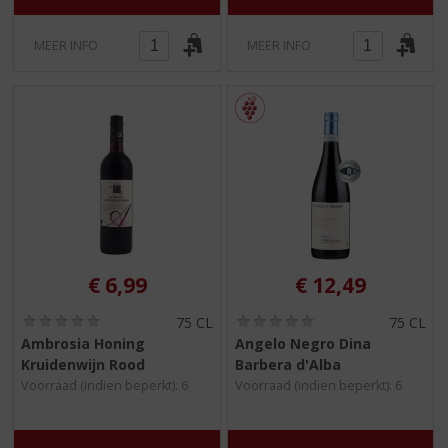
MEER INFO
MEER INFO
€
6,99
€
12,49
(
(
75 CL
75 CL
0
0
Ambrosia Honing
Angelo Negro Dina
,
,
Kruidenwijn Rood
Barbera d'Alba
0
0
/
/
Voorraad (indien beperkt): 6
Voorraad (indien beperkt): 6
5
5
)
)