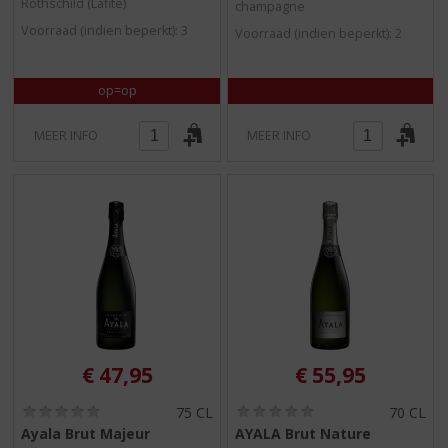
Rothschild (Lafite)
champagne
)
)
Voorraad (indien beperkt): 3
Voorraad (indien beperkt): 2
op=op
MEER INFO
MEER INFO
€
47,95
€
55,95
(
(
75 CL
70 CL
0
0
Ayala Brut Majeur
AYALA Brut Nature
,
,