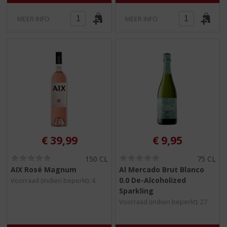
MEER INFO
MEER INFO
€
39,99
€
9,95
(
(
150 CL
75 CL
0
0
AIX Rosé Magnum
Al Mercado Brut Blanco
,
,
0.0 De-Alcoholized
Voorraad (indien beperkt): 4
0
0
/
/
Sparkling
5
5
Voorraad (indien beperkt): 27
)
)