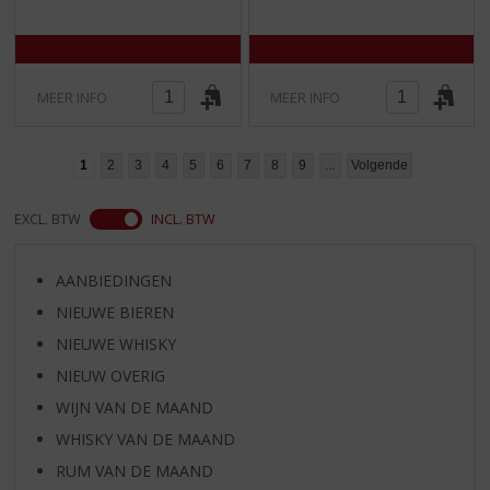
5
5
)
)
MEER INFO
MEER INFO
1
2
3
4
5
6
7
8
9
...
Volgende
EXCL. BTW
INCL. BTW
AANBIEDINGEN
NIEUWE BIEREN
NIEUWE WHISKY
NIEUW OVERIG
WIJN VAN DE MAAND
WHISKY VAN DE MAAND
RUM VAN DE MAAND