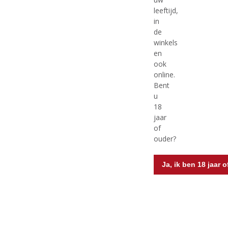
Voorraad (indien beperkt): 12
)
)
leeftijd,
in
de
winkels
MEER INFO
MEER INFO
en
ook
online.
Bent
u
18
jaar
of
ouder?
Ja, ik ben 18 jaar 
€
18,49
€
28,99
(
(
75 CL
75 CL
0
0
Benguela Cove Estate
Bernardus Chardonnay
,
,
Chardonnay
Voorraad (indien beperkt): 6
0
0
/
/
Voorraad (indien beperkt): 1