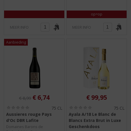
op=op
MEER INFO
MEER INFO
Originele prijs was:
, Huidige prijs is:
€
6,74
€
99,95
€
8,99
(
(
75 CL
75 CL
0
0
Aussieres rouge Pays
Ayala A/18 Le Blanc de
,
,
d'Oc DBR Lafite
Blancs Extra Brut in Luxe
0
0
/
/
Geschenkdoos
Domaines Barons de
5
5