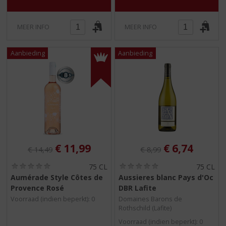
MEER INFO
MEER INFO
Originele prijs was:
, Huidige prijs is:
Originele prijs was:
, Huidige pri
€
11,99
€
6,74
€
14,49
€
8,99
(
(
75 CL
75 CL
0
0
Aumérade Style Côtes de
Aussieres blanc Pays d'Oc
,
,
Provence Rosé
DBR Lafite
0
0
/
/
Voorraad (indien beperkt): 0
Domaines Barons de
5
5
Rothschild (Lafite)
)
)
Voorraad (indien beperkt): 0