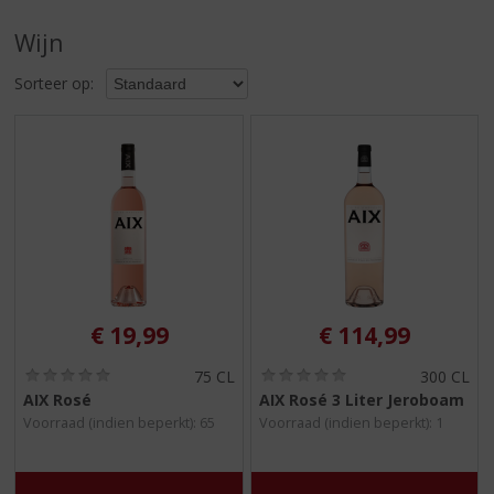
S
p
Wijn
r
i
Sorteer op:
n
g
n
a
a
r
d
e
n
a
v
€
19,99
€
114,99
i
g
(
(
75 CL
300 CL
0
0
a
AIX Rosé
AIX Rosé 3 Liter Jeroboam
,
,
t
Voorraad (indien beperkt): 65
Voorraad (indien beperkt): 1
0
0
i
/
/
5
5
e
)
)