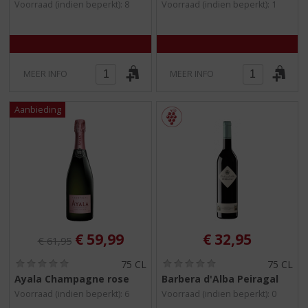
Voorraad (indien beperkt): 8
Voorraad (indien beperkt): 1
0
0
/
/
5
5
)
)
MEER INFO
MEER INFO
Originele prijs was:
, Huidige prijs is:
€
59,99
€
32,95
€
61,95
(
(
75 CL
75 CL
0
0
Ayala Champagne rose
Barbera d'Alba Peiragal
,
,
Voorraad (indien beperkt): 6
Voorraad (indien beperkt): 0
0
0
/
/