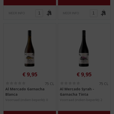
MEER INFO
MEER INFO
€
9,95
€
9,95
(
(
75 CL
75 CL
0
0
Al Mercado Garnacha
Al Mercado Syrah -
,
,
Blanca
Garnacha Tinta
0
0
/
/
Voorraad (indien beperkt): 0
Voorraad (indien beperkt): 2
5
5
)
)