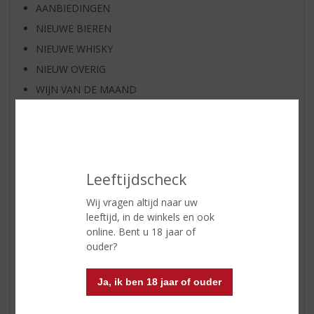
AANBIEDINGEN
NIEUWE BIEREN
NIEUWE WHISKY
NIEUW OVERIG
WIJN VAN DE MAAND
WHISKY VAN DE MAAND
RUM VAN DE MAAND
BIER VAN DE MAAND
SPIRIT VAN DE MAAND
Leeftijdscheck
EXCLUSIEF TOPSLIJTER
Wij vragen altijd naar uw
WIJN
leeftijd, in de winkels en ook
WHISKY
online. Bent u 18 jaar of
ouder?
BIER
APERITIEF
Ja, ik ben 18 jaar of ouder
GEDISTILLEERD OVERIG
SHOTJES