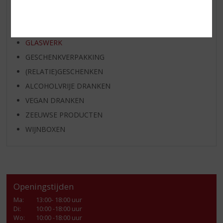
KANT EN KLAAR
FRISDRANK
GLASWERK
GESCHENKVERPAKKING
(RELATIE)GESCHENKEN
ALCOHOLVRIJE DRANKEN
VEGAN DRANKEN
ZEEUWSE PRODUCTEN
WIJNBOXEN
Openingstijden
Ma
:
13:00- 18:00 uur
Di
:
10:00 -18:00 uur
Wo
:
10:00 -18:00 uur