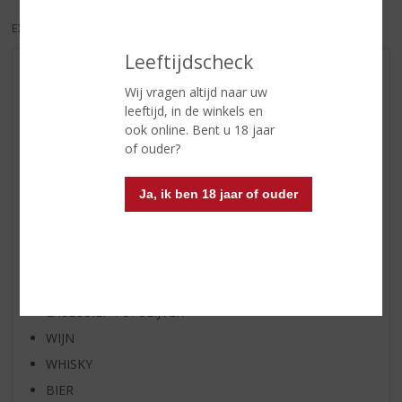
EXCL. BTW
INCL. BTW
Leeftijdscheck
AANBIEDINGEN
Wij vragen altijd naar uw
NIEUWE BIEREN
leeftijd, in de winkels en
ook online. Bent u 18 jaar
NIEUWE WHISKY
of ouder?
NIEUW OVERIG
WIJN VAN DE MAAND
Ja, ik ben 18 jaar of ouder
WHISKY VAN DE MAAND
RUM VAN DE MAAND
BIER VAN DE MAAND
SPIRIT VAN DE MAAND
EXCLUSIEF TOPSLIJTER
WIJN
WHISKY
BIER