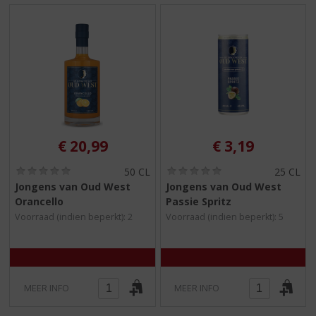
€
20,99
€
3,19
(
(
50 CL
25 CL
0
0
Jongens van Oud West
Jongens van Oud West
,
,
Orancello
Passie Spritz
0
0
/
/
Voorraad (indien beperkt): 2
Voorraad (indien beperkt): 5
5
5
)
)
MEER INFO
MEER INFO