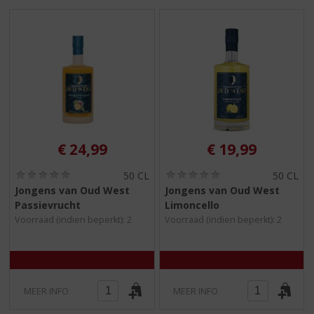
S
p
r
i
n
g
n
a
a
r
€
24,99
€
19,99
d
e
(
(
50 CL
50 CL
n
0
0
Jongens van Oud West
Jongens van Oud West
a
,
,
Passievrucht
Limoncello
0
0
v
/
/
Voorraad (indien beperkt): 2
Voorraad (indien beperkt): 2
i
5
5
g
)
)
a
t
i
MEER INFO
MEER INFO
e