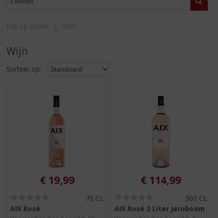
S
Zoeke
p
r
Kijk op Drank
Wijn
i
n
Wijn
g
n
Sorteer op:
a
a
r
d
e
n
a
v
i
g
a
€
19,99
€
114,99
t
i
(
(
75 CL
300 CL
0
0
e
AIX Rosé
AIX Rosé 3 Liter Jeroboam
,
,