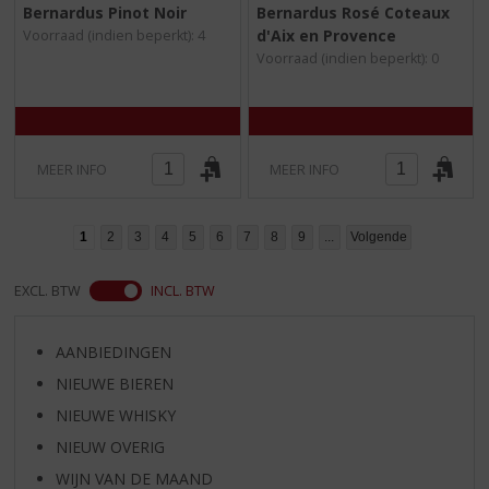
0
0
Bernardus Pinot Noir
Bernardus Rosé Coteaux
,
,
d'Aix en Provence
Voorraad (indien beperkt): 4
0
0
/
/
Voorraad (indien beperkt): 0
5
5
)
)
MEER INFO
MEER INFO
1
2
3
4
5
6
7
8
9
...
Volgende
EXCL. BTW
INCL. BTW
AANBIEDINGEN
NIEUWE BIEREN
NIEUWE WHISKY
NIEUW OVERIG
WIJN VAN DE MAAND