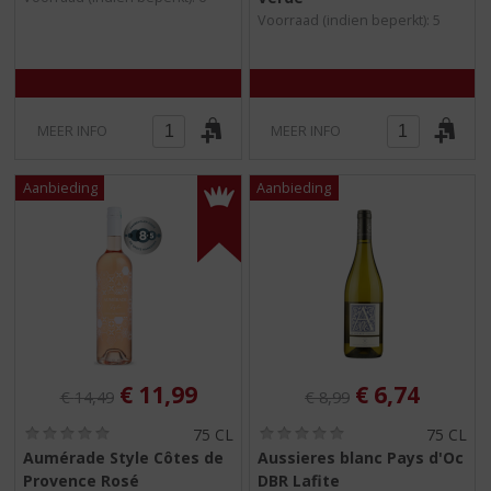
5
5
Voorraad (indien beperkt): 5
)
)
MEER INFO
MEER INFO
Originele prijs was:
, Huidige prijs is:
Originele prijs was:
, Huidige pri
€
11,99
€
6,74
€
14,49
€
8,99
(
(
75 CL
75 CL
0
0
Aumérade Style Côtes de
Aussieres blanc Pays d'Oc
,
,
Provence Rosé
DBR Lafite
0
0