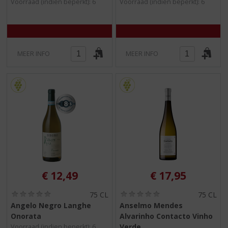
/
/
Voorraad (indien beperkt): 6
Voorraad (indien beperkt): 6
5
5
)
)
MEER INFO
MEER INFO
€
12,49
€
17,95
(
(
75 CL
75 CL
0
0
Angelo Negro Langhe
Anselmo Mendes
,
,
Onorata
Alvarinho Contacto Vinho
0
0
/
/
Verde
Voorraad (indien beperkt): 6