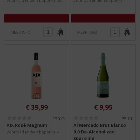
Voorraad (indien beperkt): 66
Voorraad (indien beperkt): 1
0
0
/
/
5
5
)
)
MEER INFO
MEER INFO
€
39,99
€
9,95
(
(
150 CL
75 CL
0
0
AIX Rosé Magnum
Al Mercado Brut Blanco
,
,
0.0 De-Alcoholized
Voorraad (indien beperkt): 4
0
0
/
/
Sparkling