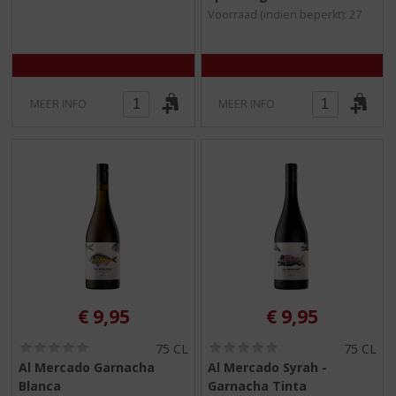
5
5
Voorraad (indien beperkt): 27
)
)
MEER INFO
MEER INFO
€
9,95
€
9,95
(
(
75 CL
75 CL
0
0
Al Mercado Garnacha
Al Mercado Syrah -
,
,
Blanca
Garnacha Tinta
0
0