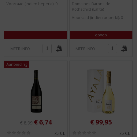
/
/
Voorraad (indien beperkt): 0
Domaines Barons de
5
5
Rothschild (Lafite)
)
)
Voorraad (indien beperkt): 0
op=op
MEER INFO
MEER INFO
Originele prijs was:
, Huidige prijs is:
€
6,74
€
99,95
€
8,99
(
(
75 CL
75 CL
0
0