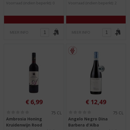
/
/
Voorraad (indien beperkt): 0
Voorraad (indien beperkt): 2
5
5
)
)
MEER INFO
MEER INFO
€
6,99
€
12,49
(
(
75 CL
75 CL
0
0
Ambrosia Honing
Angelo Negro Dina
,
,
Kruidenwijn Rood
Barbera d'Alba
0
0