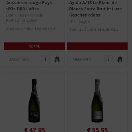
Aussieres rouge Pays
Ayala A/18 Le Blanc de
,
,
d'Oc DBR Lafite
Blancs Extra Brut in Luxe
0
0
/
/
Geschenkdoos
Domaines Barons de
5
5
Rothschild (Lafite)
champagne
)
)
Voorraad (indien beperkt): 3
Voorraad (indien beperkt): 2
op=op
MEER INFO
MEER INFO
€
47,95
€
55,95