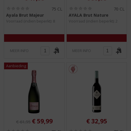
(
(
75 CL
70 CL
0
0
Ayala Brut Majeur
AYALA Brut Nature
,
,
Voorraad (indien beperkt): 8
Voorraad (indien beperkt): 2
0
0
/
/
5
5
)
)
MEER INFO
MEER INFO
Originele prijs was:
, Huidige prijs is:
€
59,99
€
32,95
€
61,95
(
(