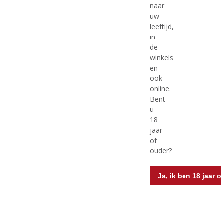
,
,
naar
DOC
Voorraad (indien beperkt): 0
0
0
uw
/
/
Prosecco
5
5
leeftijd,
Voorraad (indien beperkt): 12
)
)
in
de
winkels
en
ook
MEER INFO
MEER INFO
online.
Bent
u
18
jaar
of
ouder?
Ja, ik ben 18 jaar 
€
18,49
€
28,99
(
(
75 CL
75 CL