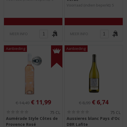
5
5
Voorraad (indien beperkt): 5
)
)
MEER INFO
MEER INFO
Originele prijs was:
, Huidige prijs is:
Originele prijs was:
, Huidige pri
€
11,99
€
6,74
€
14,49
€
8,99
(
(
75 CL
75 CL
0
0
Aumérade Style Côtes de
Aussieres blanc Pays d'Oc
,
,
Provence Rosé
DBR Lafite
0
0