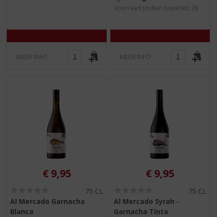
5
5
Voorraad (indien beperkt): 28
)
)
MEER INFO
MEER INFO
€
9,95
€
9,95
(
(
75 CL
75 CL
0
0
Al Mercado Garnacha
Al Mercado Syrah -
,
,
Blanca
Garnacha Tinta
0
0