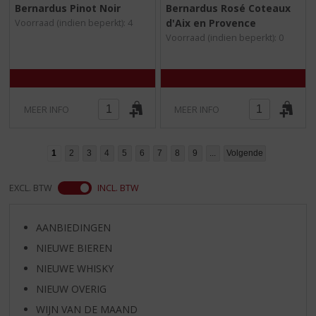
0
0
Bernardus Pinot Noir
Bernardus Rosé Coteaux
,
,
d'Aix en Provence
Voorraad (indien beperkt): 4
0
0
/
/
Voorraad (indien beperkt): 0
5
5
)
)
MEER INFO
MEER INFO
1
2
3
4
5
6
7
8
9
...
Volgende
EXCL. BTW
INCL. BTW
AANBIEDINGEN
NIEUWE BIEREN
NIEUWE WHISKY
NIEUW OVERIG
WIJN VAN DE MAAND