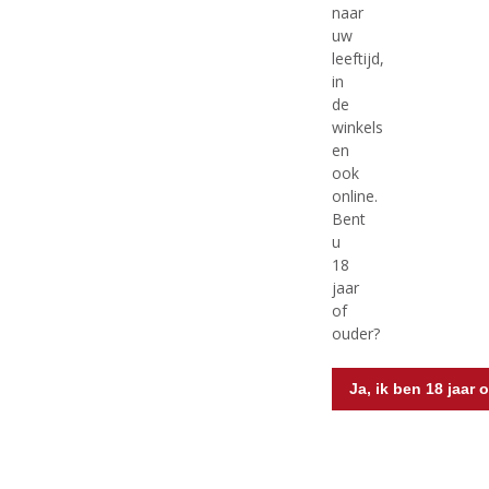
,
,
naar
DOC
Voorraad (indien beperkt): 0
0
0
uw
/
/
Prosecco
5
5
leeftijd,
Voorraad (indien beperkt): 12
)
)
in
de
winkels
en
ook
MEER INFO
MEER INFO
online.
Bent
u
18
jaar
of
ouder?
Ja, ik ben 18 jaar 
€
18,49
€
28,99
(
(
75 CL
75 CL