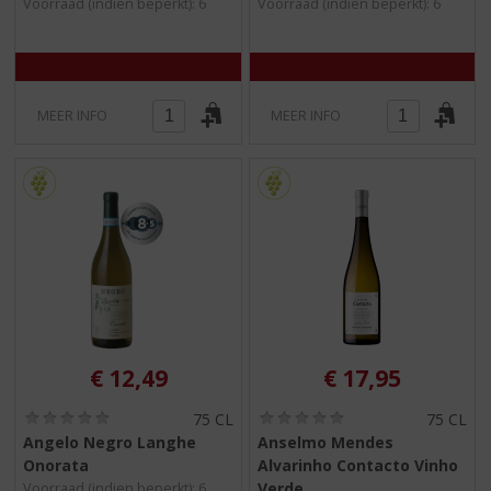
/
/
Voorraad (indien beperkt): 6
Voorraad (indien beperkt): 6
5
5
)
)
MEER INFO
MEER INFO
€
12,49
€
17,95
(
(
75 CL
75 CL
0
0
Angelo Negro Langhe
Anselmo Mendes
,
,
Onorata
Alvarinho Contacto Vinho
0
0
/
/
Verde
Voorraad (indien beperkt): 6