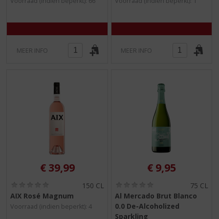
Voorraad (indien beperkt): 66
Voorraad (indien beperkt): 1
0
0
/
/
5
5
)
)
MEER INFO
MEER INFO
€
39,99
€
9,95
(
(
150 CL
75 CL
0
0
AIX Rosé Magnum
Al Mercado Brut Blanco
,
,
0.0 De-Alcoholized
Voorraad (indien beperkt): 4
0
0
/
/
Sparkling