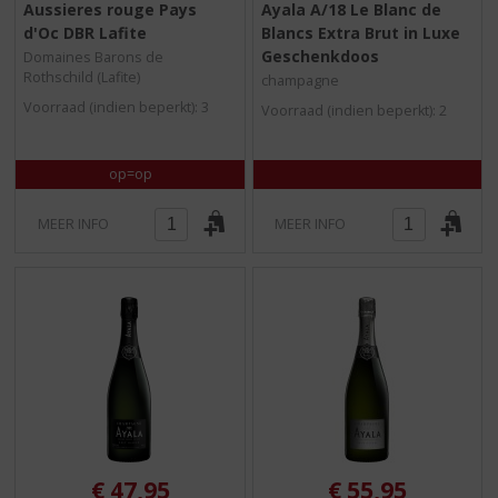
Aussieres rouge Pays
Ayala A/18 Le Blanc de
,
,
d'Oc DBR Lafite
Blancs Extra Brut in Luxe
0
0
/
/
Geschenkdoos
Domaines Barons de
5
5
Rothschild (Lafite)
champagne
)
)
Voorraad (indien beperkt): 3
Voorraad (indien beperkt): 2
op=op
MEER INFO
MEER INFO
€
47,95
€
55,95