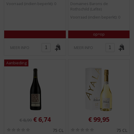
/
/
Voorraad (indien beperkt): 0
Domaines Barons de
5
5
Rothschild (Lafite)
)
)
Voorraad (indien beperkt): 0
op=op
MEER INFO
MEER INFO
Originele prijs was:
, Huidige prijs is:
€
6,74
€
99,95
€
8,99
(
(
75 CL
75 CL
0
0