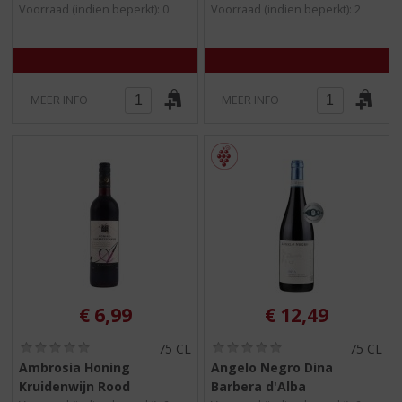
/
/
Voorraad (indien beperkt): 0
Voorraad (indien beperkt): 2
5
5
)
)
MEER INFO
MEER INFO
€
6,99
€
12,49
(
(
75 CL
75 CL
0
0
Ambrosia Honing
Angelo Negro Dina
,
,
Kruidenwijn Rood
Barbera d'Alba
0
0