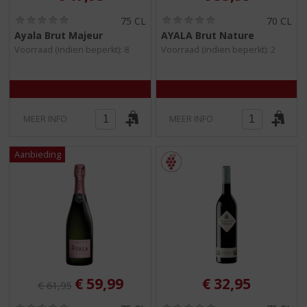
(
(
75 CL
70 CL
0
0
Ayala Brut Majeur
AYALA Brut Nature
,
,
Voorraad (indien beperkt): 8
Voorraad (indien beperkt): 2
0
0
/
/
5
5
)
)
MEER INFO
MEER INFO
Originele prijs was:
, Huidige prijs is:
€
59,99
€
32,95
€
61,95
(
(