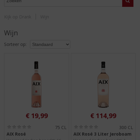
S
Zoeke
p
r
Kijk op Drank
Wijn
i
n
Wijn
g
n
Sorteer op:
a
a
r
d
e
n
a
v
i
g
a
€
19,99
€
114,99
t
i
(
(
75 CL
300 CL
0
0
e
AIX Rosé
AIX Rosé 3 Liter Jeroboam
,
,