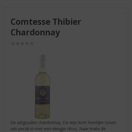
S
p
r
Comtesse Thibier
i
n
Chardonnay
g
n
(0,0
a
/
a
5)
r
d
e
n
a
v
i
g
a
t
i
De witgouden chardonnay. De wijn kent heerlijke tonen
e
van perzik in met een vleugje citrus. Naar mate de