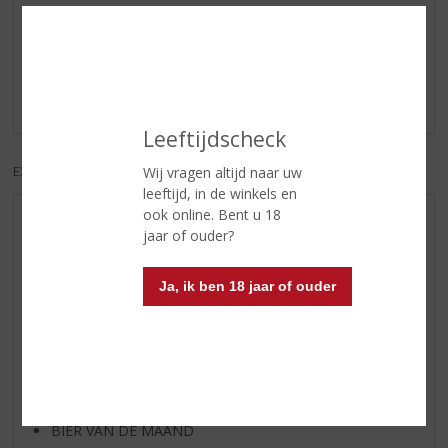
Reviews
Schrijf een review
Er zijn nog geen reviews geplaatst voor dit product
Leeftijdscheck
Wij vragen altijd naar uw
EXCL. BTW
INCL. BTW
leeftijd, in de winkels en
ook online. Bent u 18
AANBIEDINGEN
jaar of ouder?
NIEUWE BIEREN
NIEUWE WHISKY
Ja, ik ben 18 jaar of ouder
NIEUW OVERIG
WIJN VAN DE MAAND
WHISKY VAN DE MAAND
RUM VAN DE MAAND
BIER VAN DE MAAND