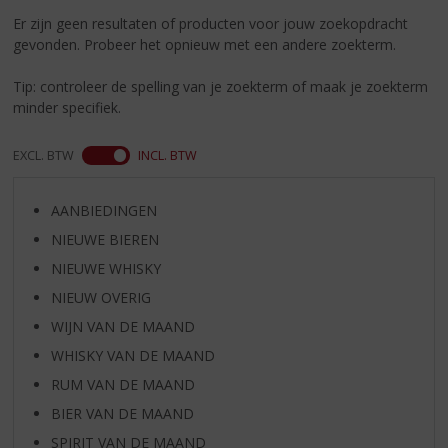
S
Er zijn geen resultaten of producten voor jouw zoekopdracht
p
gevonden. Probeer het opnieuw met een andere zoekterm.
r
i
Tip: controleer de spelling van je zoekterm of maak je zoekterm
n
minder specifiek.
g
n
a
EXCL. BTW
INCL. BTW
a
r
AANBIEDINGEN
d
e
NIEUWE BIEREN
n
NIEUWE WHISKY
a
v
NIEUW OVERIG
i
WIJN VAN DE MAAND
g
WHISKY VAN DE MAAND
a
t
RUM VAN DE MAAND
i
BIER VAN DE MAAND
e
SPIRIT VAN DE MAAND