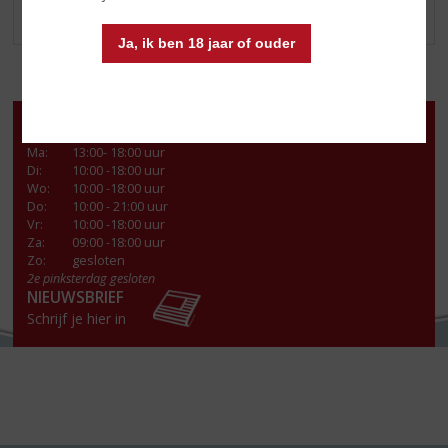
WIJNBOXEN
Ja, ik ben 18 jaar of ouder
Openingstijden
Ma
:
13:00- 18:00 uur
Di
:
10:00 -18:00 uur
Wo
:
10:00 -18:00 uur
Do
:
10:00 - 21:00 uur
Vr
:
10:00 -18:00 uur
Za
:
09:00 -18:00 uur
Zo:
gesloten
2e pinksterdag gesloten
NIEUWSBRIEF
Schrijf je hier in