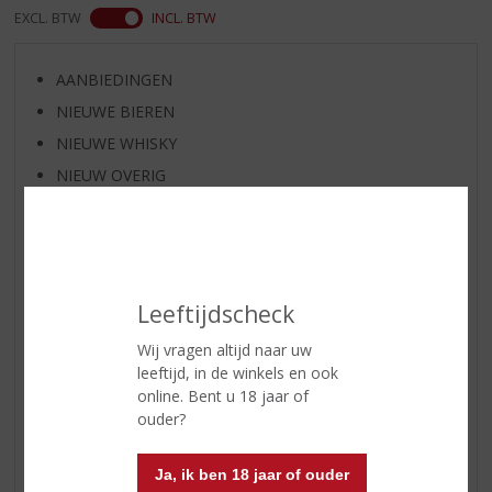
EXCL. BTW
INCL. BTW
AANBIEDINGEN
NIEUWE BIEREN
NIEUWE WHISKY
NIEUW OVERIG
WIJN VAN DE MAAND
WHISKY VAN DE MAAND
RUM VAN DE MAAND
BIER VAN DE MAAND
Leeftijdscheck
SPIRIT VAN DE MAAND
Wij vragen altijd naar uw
EXCLUSIEF TOPSLIJTER
leeftijd, in de winkels en ook
online. Bent u 18 jaar of
WIJN
ouder?
WHISKY
BIER
Ja, ik ben 18 jaar of ouder