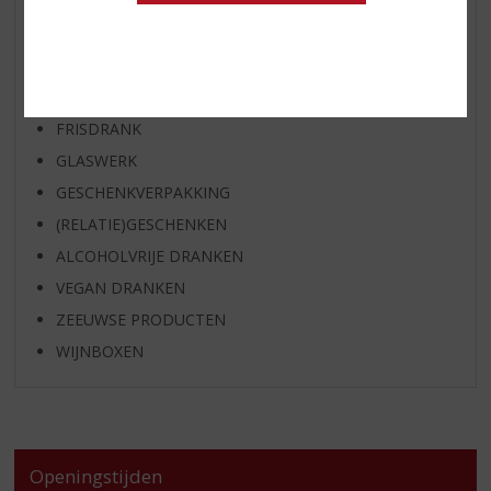
APERITIEF
GEDISTILLEERD OVERIG
SHOTJES
KANT EN KLAAR
FRISDRANK
GLASWERK
GESCHENKVERPAKKING
(RELATIE)GESCHENKEN
ALCOHOLVRIJE DRANKEN
VEGAN DRANKEN
ZEEUWSE PRODUCTEN
WIJNBOXEN
Openingstijden