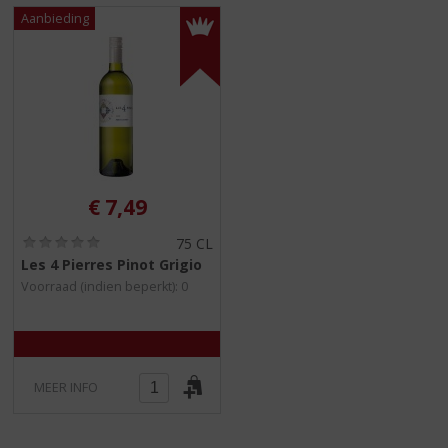
€
7,49
(
75 CL
0
Les 4 Pierres Pinot Grigio
,
Voorraad (indien beperkt): 0
0
/
5
)
MEER INFO