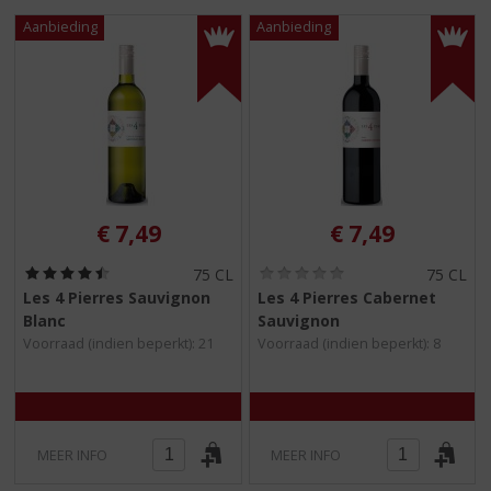
S
p
r
i
n
g
n
a
a
r
€
7,49
€
7,49
d
e
(
(
75 CL
75 CL
n
4
0
Les 4 Pierres Sauvignon
Les 4 Pierres Cabernet
a
,
,
Blanc
Sauvignon
5
0
v
/
/
Voorraad (indien beperkt): 21
Voorraad (indien beperkt): 8
i
5
5
g
)
)
a
t
i
MEER INFO
MEER INFO
e