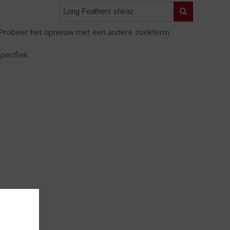
Zoeken
. Probeer het opnieuw met een andere zoekterm.
pecifiek.