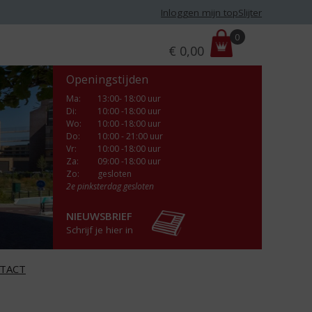
Inloggen mijn topSlijter
P
0
€
0,00
r
i
Openingstijden
j
s
Ma
:
13:00- 18:00 uur
Di
:
10:00 -18:00 uur
:
Wo
:
10:00 -18:00 uur
Do
:
10:00 - 21:00 uur
Vr
:
10:00 -18:00 uur
Za
:
09:00 -18:00 uur
Zo:
gesloten
2e pinksterdag gesloten
NIEUWSBRIEF
Schrijf je hier in
TACT