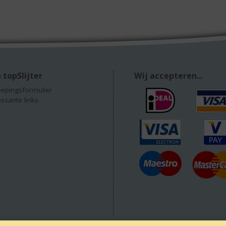
 topSlijter
Wij accepteren...
epingsformulier
essante links