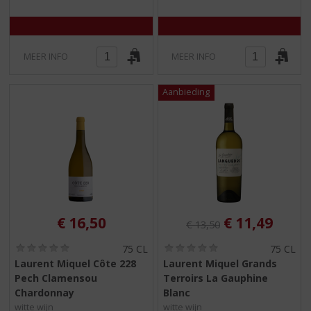
MEER INFO
MEER INFO
Originele prijs was:
, Huidige pri
€
16,50
€
11,49
€
13,50
(
(
75 CL
75 CL
0
0
Laurent Miquel Côte 228
Laurent Miquel Grands
,
,
Pech Clamensou
Terroirs La Gauphine
0
0
/
/
Chardonnay
Blanc
5
5
witte wijn
witte wijn