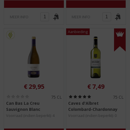
MEER INFO
MEER INFO
€
29,95
€
7,49
(
(
75 CL
75 CL
0
5
Can Bas La Creu
Caves d'Albret
,
,
Sauvignon Blanc
Colombard-Chardonnay
0
0
/
/
Voorraad (indien beperkt): 4
Voorraad (indien beperkt): 0
5
5
)
)