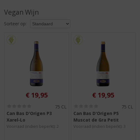
S
p
Vegan Wijn
r
i
Sorteer op:
n
g
n
a
a
r
d
e
n
a
v
€
19,95
€
19,95
i
g
(
(
75 CL
75 CL
0
0
a
Can Bas D'Origen P3
Can Bas D'Origen P5
,
,
t
Xarel-Lo
Muscat de Gra Petit
0
0
i
/
/
Voorraad (indien beperkt): 2
Voorraad (indien beperkt): 3
5
5
e
)
)