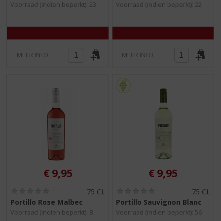
Voorraad (indien beperkt): 23
Voorraad (indien beperkt): 22
0
0
/
/
5
5
)
)
MEER INFO
MEER INFO
€
9,95
€
9,95
(
(
75 CL
75 CL
0
0
Portillo Rose Malbec
Portillo Sauvignon Blanc
,
,
Voorraad (indien beperkt): 8
Voorraad (indien beperkt): 56
0
0