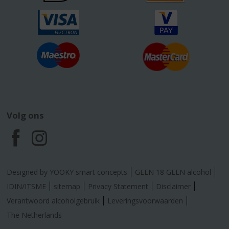
Volg ons
F
I
a
n
Designed by YOOKY smart concepts
GEEN 18 GEEN alcohol
c
s
IDIN/ITSME
sitemap
Privacy Statement
Disclaimer
Verantwoord alcoholgebruik
Leveringsvoorwaarden
e
t
The Netherlands