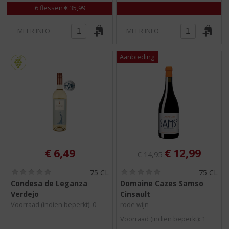
6 flessen € 35,99
MEER INFO
MEER INFO
Originele prijs was:
, Huidige pri
€
6,49
€
12,99
€
14,95
(
(
75 CL
75 CL
0
0
Condesa de Leganza
Domaine Cazes Samso
,
,
Verdejo
Cinsault
0
0
/
/
Voorraad (indien beperkt): 0
rode wijn
5
5
Voorraad (indien beperkt): 1
)
)