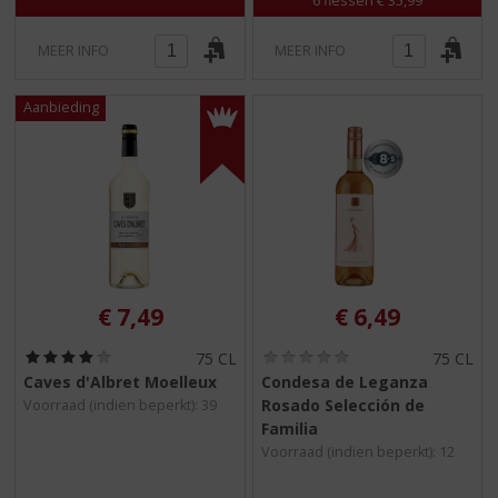
6 flessen € 35,99
MEER INFO
MEER INFO
€
7,49
€
6,49
(
(
75 CL
75 CL
4
0
Caves d'Albret Moelleux
Condesa de Leganza
,
,
Rosado Selección de
Voorraad (indien beperkt): 39
0
0
/
/
Familia
5
5
Voorraad (indien beperkt): 12
)
)