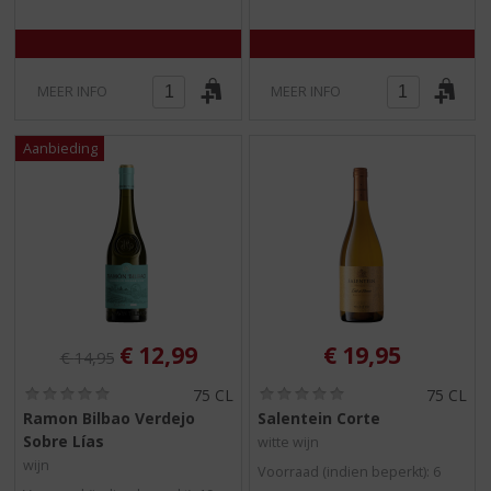
/
/
5
5
)
)
MEER INFO
MEER INFO
Originele prijs was:
, Huidige prijs is:
€
12,99
€
19,95
€
14,95
(
(
75 CL
75 CL
0
0
Ramon Bilbao Verdejo
Salentein Corte
,
,
Sobre Lías
witte wijn
0
0
/
/
wijn
Voorraad (indien beperkt): 6
5
5