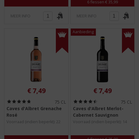
6 flessen € 35,99
MEER INFO
MEER INFO
€
7,49
€
7,49
(
(
75 CL
75 CL
4
4
Caves d'Albret Grenache
Caves d'Albret Merlot-
,
,
Rosé
Cabernet Sauvignon
8
5
/
/
Voorraad (indien beperkt): 22
Voorraad (indien beperkt): 14
5
5
)
)