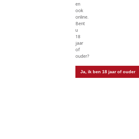
/
/
Voorraad (indien beperkt): 3
witte wijn
en
5
5
ook
Voorraad (indien beperkt): 6
)
)
online.
Mogelijk in Backorder: Ja
Bent
u
18
jaar
of
MEER INFO
MEER INFO
ouder?
Ja, ik ben 18 jaar of ouder
€
9,95
€
9,95
(
(
75 CL
75 CL