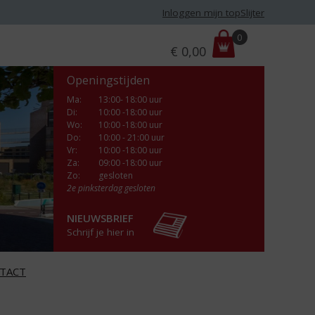
Inloggen mijn topSlijter
P
0
€
0,00
r
i
Openingstijden
j
s
Ma
:
13:00- 18:00 uur
Di
:
10:00 -18:00 uur
:
Wo
:
10:00 -18:00 uur
Do
:
10:00 - 21:00 uur
Vr
:
10:00 -18:00 uur
Za
:
09:00 -18:00 uur
Zo:
gesloten
2e pinksterdag gesloten
NIEUWSBRIEF
Schrijf je hier in
TACT