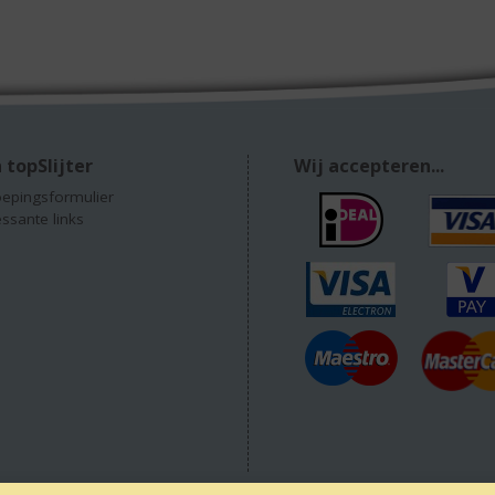
 topSlijter
Wij accepteren...
epingsformulier
essante links