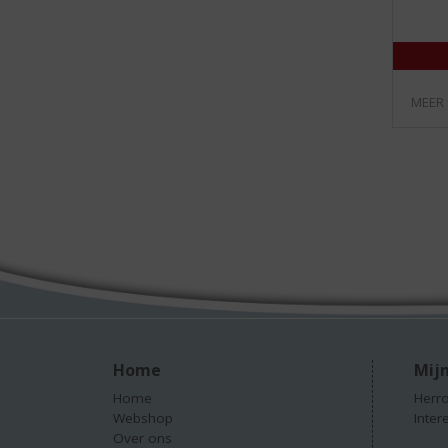
MEER
Home
Mijn
Home
Herro
Webshop
Inter
Over ons