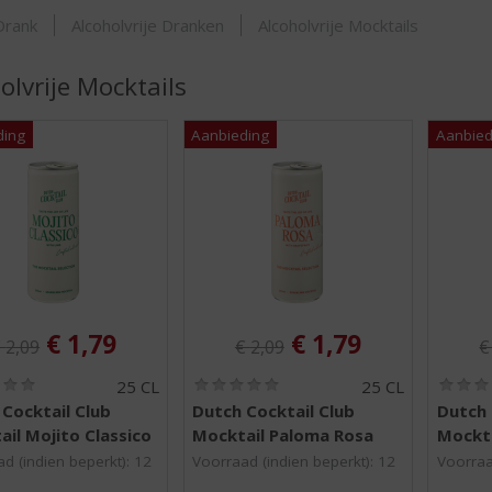
SHOP
Drank
Alcoholvrije Dranken
Alcoholvrije Mocktails
olvrije Mocktails
riginele prijs was:
Originele prijs was:
O
, Huidige prijs is:
, Huidige prijs is
€
1,79
€
1,79
€
2,09
€
2,09
(
(
25 CL
25 CL
0
0
Cocktail Club
Dutch Cocktail Club
Dutch 
,
,
il Mojito Classico
Mocktail Paloma Rosa
Mockta
0
0
/
/
d (indien beperkt): 12
Voorraad (indien beperkt): 12
Voorraa
5
5
)
)