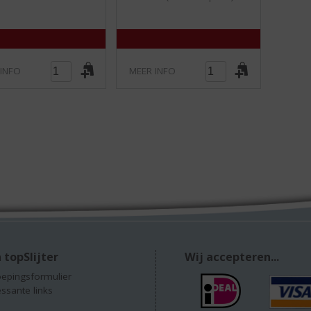
5
5
)
)
 INFO
MEER INFO
 topSlijter
Wij accepteren...
epingsformulier
essante links