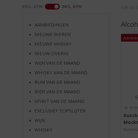
d
WEB
EXCL. BTW
INCL. BTW
Kijk op 
S
p
r
Alcoh
AANBIEDINGEN
i
NIEUWE BIEREN
n
g
NIEUWE WHISKY
n
NIEUW OVERIG
a
a
WIJN VAN DE MAAND
r
WHISKY VAN DE MAAND
d
RUM VAN DE MAAND
e
n
BIER VAN DE MAAND
O
a
SPIRIT VAN DE MAAND
v
i
EXCLUSIEF TOPSLIJTER
Dutch 
g
WIJN
Mockta
a
t
WHISKY
Voorraa
i