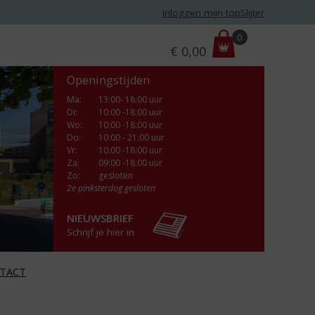
Inloggen mijn topSlijter
P
0
€
0,00
r
i
Openingstijden
j
s
Ma
:
13:00- 18:00 uur
Di
:
10:00 -18:00 uur
:
Wo
:
10:00 -18:00 uur
Do
:
10:00 - 21:00 uur
Vr
:
10:00 -18:00 uur
Za
:
09:00 -18:00 uur
Zo:
gesloten
2e pinksterdag gesloten
NIEUWSBRIEF
Schrijf je hier in
TACT