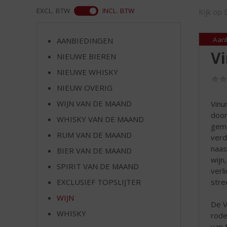
d
WEB
EXCL. BTW
INCL. BTW
Kijk op 
S
p
r
Aan
AANBIEDINGEN
i
V
NIEUWE BIEREN
n
g
NIEUWE WHISKY
n
NIEUW OVERIG
a
a
WIJN VAN DE MAAND
Vinu
r
door
WHISKY VAN DE MAAND
d
gema
RUM VAN DE MAAND
e
verd
n
naas
BIER VAN DE MAAND
a
wijn
SPIRIT VAN DE MAAND
v
verl
i
stre
EXCLUSIEF TOPSLIJTER
g
WIJN
a
De V
t
WHISKY
rode
i
van 