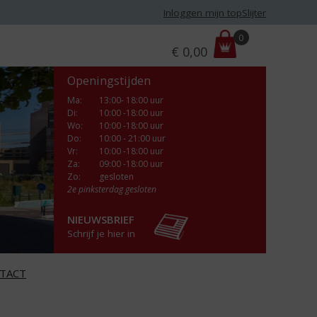
Inloggen mijn topSlijter
P
0
€
0,00
r
i
Openingstijden
j
s
Ma
:
13:00- 18:00 uur
Di
:
10:00 -18:00 uur
:
Wo
:
10:00 -18:00 uur
Do
:
10:00 - 21:00 uur
Vr
:
10:00 -18:00 uur
Za
:
09:00 -18:00 uur
Zo:
gesloten
2e pinksterdag gesloten
NIEUWSBRIEF
Schrijf je hier in
TACT