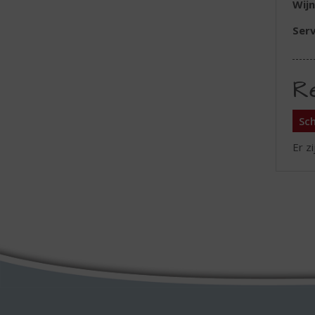
Wijn
Serv
R
Sch
Er z