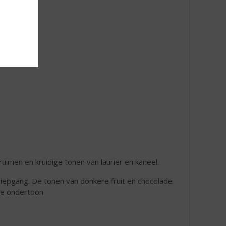
ruimen en kruidige tonen van laurier en kaneel.
diepgang. De tonen van donkere fruit en chocolade
e ondertoon.