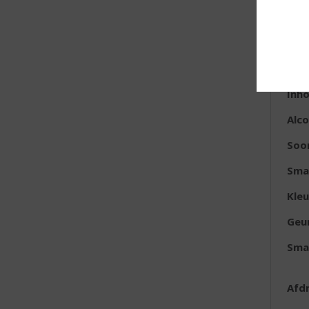
E
Lan
Dru
Inh
Alc
Soor
Sma
Kleu
Geu
Sma
Afd