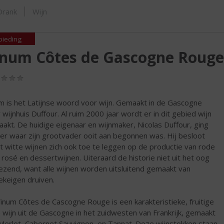
SHOP
Drank
Wijn
bieding
inum Côtes de Gascogne Rouge
(0,0
/
5)
m is het Latijnse woord voor wijn. Gemaakt in de Gascogne
 wijnhuis Duffour. Al ruim 2000 jaar wordt er in dit gebied wijn
akt. De huidige eigenaar en wijnmaker, Nicolas Duffour, ging
er waar zijn grootvader ooit aan begonnen was. Hij besloot
t witte wijnen zich ook toe te leggen op de productie van rode
, rosé en dessertwijnen. Uiteraard de historie niet uit het oog
iezend, want alle wijnen worden uitsluitend gemaakt van
ekeigen druiven.
inum Côtes de Cascogne Rouge is een karakteristieke, fruitige
 wijn uit de Gascogne in het zuidwesten van Frankrijk, gemaakt
Merlot, Cabernet Sauvignon, en Tannat. Deze wijnstokken staan