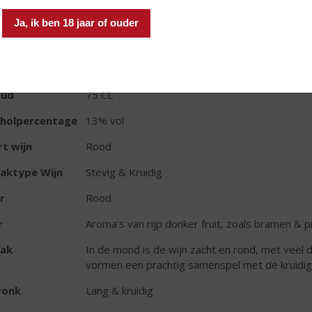
TIKETINFORMATIE
Ja, ik ben 18 jaar of ouder
d van Herkomst
Frankrijk
ivensoort
Tannat - Cabernet-Sauvignon - Merlot
oud
75 CL
oholpercentage
13% vol
t wijn
Rood
aktype Wijn
Stevig & Kruidig
r
Rood
r
Aroma's van rijp donker fruit, zoals bramen & p
ak
In de mond is de wijn zacht en rond, met veel 
vormen een prachtig samenspel met de kruidig
ronk
Lang & kruidig