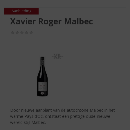
S
p
Aanbieding
r
Xavier Roger Malbec
i
n
g
(0,0
/
n
5)
a
a
r
d
e
n
a
v
i
g
a
Door nieuwe aanplant van de autochtone Malbec in het
t
warme Pays d’Oc, ontstaat een prettige oude-nieuwe
i
wereld stijl Malbec.
e