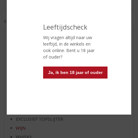
EXCL. BTW
INCL. BTW
Leeftijdscheck
Wij vragen altijd naar uw
AANBIEDINGEN
leeftijd, in de winkels en
NIEUWE BIEREN
ook online. Bent u 18 jaar
NIEUWE WHISKY
of ouder?
NIEUW OVERIG
Ja, ik ben 18 jaar of ouder
WIJN VAN DE MAAND
WHISKY VAN DE MAAND
RUM VAN DE MAAND
BIER VAN DE MAAND
SPIRIT VAN DE MAAND
EXCLUSIEF TOPSLIJTER
WIJN
WHISKY