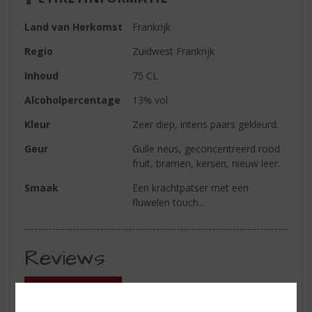
Land van Herkomst
Frankrijk
Regio
Zuidwest Frankrijk
Inhoud
75 CL
Alcoholpercentage
13% vol
Kleur
Zeer diep, intens paars gekleurd.
Geur
Gulle neus, geconcentreerd rood
fruit, bramen, kersen, nieuw leer.
Smaak
Een krachtpatser met een
fluwelen touch...
Reviews
Schrijf een review
Er zijn nog geen reviews geplaatst voor dit product