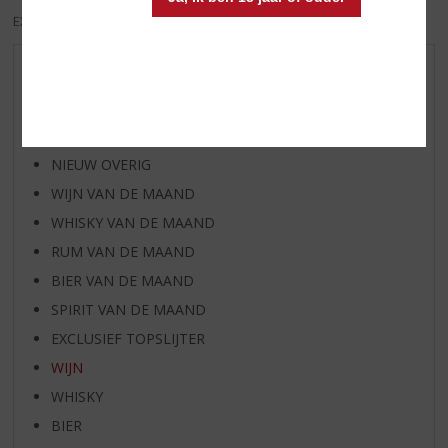
EXCL. BTW
INCL. BTW
AANBIEDINGEN
NIEUWE BIEREN
NIEUWE WHISKY
NIEUW OVERIG
WIJN VAN DE MAAND
WHISKY VAN DE MAAND
RUM VAN DE MAAND
BIER VAN DE MAAND
SPIRIT VAN DE MAAND
EXCLUSIEF TOPSLIJTER
WIJN
WHISKY
BIER