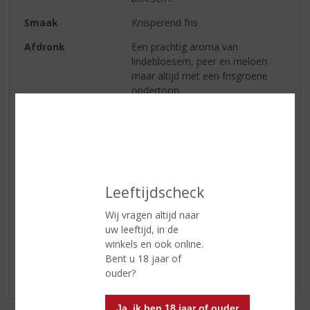
Smaak
Knisperend fris
Afdronk
Een prachtig aroma van
lindebloesem, peer en meloen
maar altijd met een frisgroene
ondertoon.
Wijn-spijs
Uitstekend bij pasta en vis maar
ook zeker vanuit een luie stoel in
de zon
Serveertip
gekoeld
Leeftijdscheck
Wij vragen altijd naar
Reviews
uw leeftijd, in de
winkels en ook online.
Schrijf een review
Bent u 18 jaar of
ouder?
Er zijn nog geen reviews geplaatst voor dit product
Ja, ik ben 18 jaar of ouder