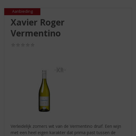
S
p
Aanbieding
r
Xavier Roger
i
n
Vermentino
g
n
(0,0
a
/
a
5)
r
d
e
n
a
v
i
g
a
t
i
Verleidelijk zomers wit van de Vermentino druif. Een wijn
e
met een heel eigen karakter dat prima past tussen de