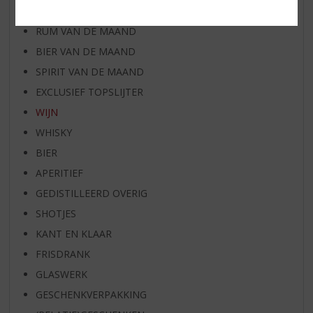
WHISKY VAN DE MAAND
RUM VAN DE MAAND
BIER VAN DE MAAND
SPIRIT VAN DE MAAND
EXCLUSIEF TOPSLIJTER
WIJN
WHISKY
BIER
APERITIEF
GEDISTILLEERD OVERIG
SHOTJES
KANT EN KLAAR
FRISDRANK
GLASWERK
GESCHENKVERPAKKING