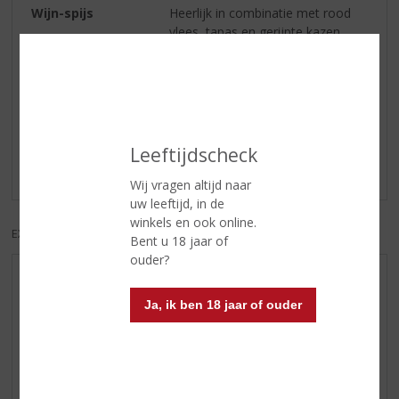
Wijn-spijs
Heerlijk in combinatie met rood
vlees, tapas en gerijpte kazen.
Reviews
Schrijf een review
Leeftijdscheck
Er zijn nog geen reviews geplaatst voor dit product
Wij vragen altijd naar
uw leeftijd, in de
winkels en ook online.
EXCL. BTW
INCL. BTW
Bent u 18 jaar of
ouder?
AANBIEDINGEN
Ja, ik ben 18 jaar of ouder
NIEUWE BIEREN
NIEUWE WHISKY
NIEUW OVERIG
WIJN VAN DE MAAND