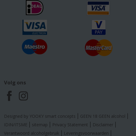
Volg ons
F
I
a
n
Designed by YOOKY smart concepts
GEEN 18 GEEN alcohol
c
s
IDIN/ITSME
sitemap
Privacy Statement
Disclaimer
Verantwoord alcoholgebruik
Leveringsvoorwaarden