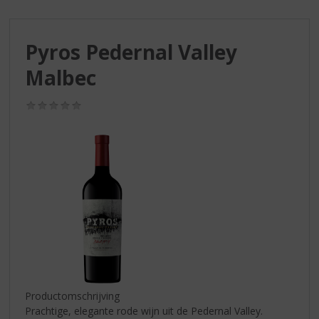
S
p
r
Pyros Pedernal Valley
i
n
Malbec
g
n
(0,0
a
/
a
5)
r
d
e
n
a
v
i
g
a
t
i
Productomschrijving
e
Prachtige, elegante rode wijn uit de Pedernal Valley.