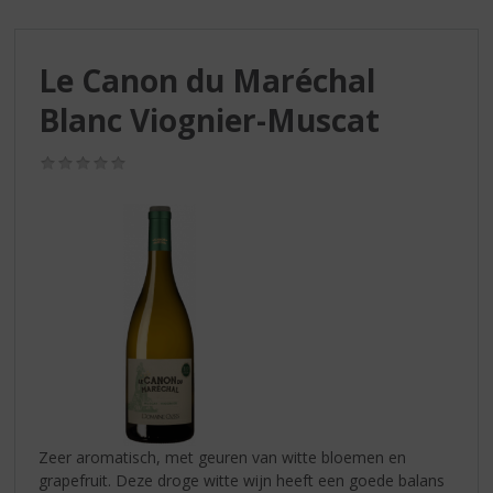
S
p
r
Le Canon du Maréchal
i
n
Blanc Viognier-Muscat
g
n
(0,0
a
/
a
5)
r
d
e
n
a
v
i
g
a
t
i
Zeer aromatisch, met geuren van witte bloemen en
e
grapefruit. Deze droge witte wijn heeft een goede balans