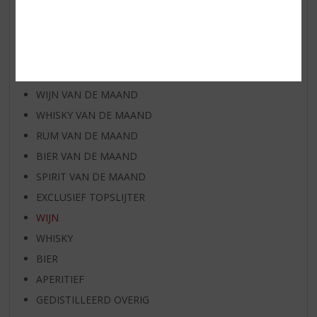
AANBIEDINGEN
NIEUWE BIEREN
NIEUWE WHISKY
NIEUW OVERIG
WIJN VAN DE MAAND
WHISKY VAN DE MAAND
RUM VAN DE MAAND
BIER VAN DE MAAND
SPIRIT VAN DE MAAND
EXCLUSIEF TOPSLIJTER
WIJN
WHISKY
BIER
APERITIEF
GEDISTILLEERD OVERIG