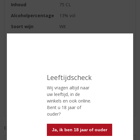
Inhoud
75 CL
Alcoholpercentage
13% vol
Soort wijn
Wit
Wijn-spijs
Een heerlijke combinatie met
voorgerechten, asperges,
zomerse salades, vis en schaal-
en schelpdieren met een sausje.
Leeftijdscheck
Reviews
Wij vragen altijd naar
uw leeftijd, in de
Schrijf een review
winkels en ook online.
Er zijn nog geen reviews geplaatst voor dit product
Bent u 18 jaar of
ouder?
EXCL. BTW
INCL. BTW
Ja, ik ben 18 jaar of ouder