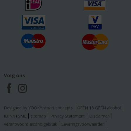
Volg ons
F
I
a
n
Designed by YOOKY smart concepts
GEEN 18 GEEN alcohol
c
s
IDIN/ITSME
sitemap
Privacy Statement
Disclaimer
Verantwoord alcoholgebruik
Leveringsvoorwaarden