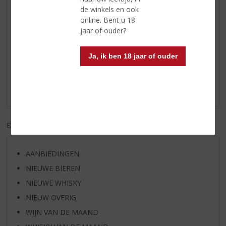
de winkels en ook
Serveertip
serveer op 12-14 ⁰C
online. Bent u 18
jaar of ouder?
Reviews
Ja, ik ben 18 jaar of ouder
Schrijf een review
Er zijn nog geen reviews geplaatst voor dit product
EXCL. BTW
INCL. BTW
AANBIEDINGEN
NIEUWE BIEREN
NIEUWE WHISKY
NIEUW OVERIG
WIJN VAN DE MAAND