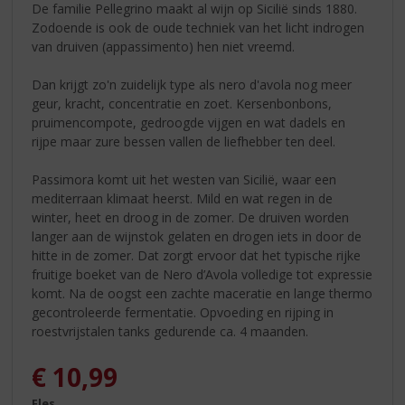
De familie Pellegrino maakt al wijn op Sicilië sinds 1880.
Zodoende is ook de oude techniek van het licht indrogen
van druiven (appassimento) hen niet vreemd.
Dan krijgt zo'n zuidelijk type als nero d'avola nog meer
geur, kracht, concentratie en zoet. Kersenbonbons,
pruimencompote, gedroogde vijgen en wat dadels en
rijpe maar zure bessen vallen de liefhebber ten deel.
Passimora komt uit het westen van Sicilië, waar een
mediterraan klimaat heerst. Mild en wat regen in de
winter, heet en droog in de zomer. De druiven worden
langer aan de wijnstok gelaten en drogen iets in door de
hitte in de zomer. Dat zorgt ervoor dat het typische rijke
fruitige boeket van de Nero d’Avola volledige tot expressie
komt. Na de oogst een zachte maceratie en lange thermo
gecontroleerde fermentatie. Opvoeding en rijping in
roestvrijstalen tanks gedurende ca. 4 maanden.
€
10,99
Fles