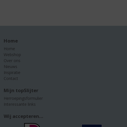
Home
Home
Webshop
Over ons
Nieuws
Inspiratie
Contact
Mijn topSlijter
Herroepingsformulier
Interessante links
Wij accepteren...