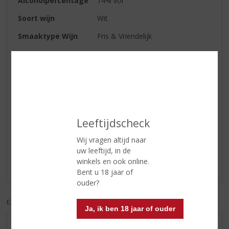
Alcoholpercentage
14% vol
Soort wijn
Wit
Smaaktype Wijn
Fris & Vriendelijk
Wijn-spijs
Zeer smakelijk bij kruidige
visgerechten, gekookte mosselen
en salades waarin wit vlees of
gevogelte is verwerkt.
Leeftijdscheck
Reviews
Wij vragen altijd naar
Schrijf een review
uw leeftijd, in de
winkels en ook online.
Er zijn nog geen reviews geplaatst voor dit product
Bent u 18 jaar of
ouder?
EXCL. BTW
INCL. BTW
Ja, ik ben 18 jaar of ouder