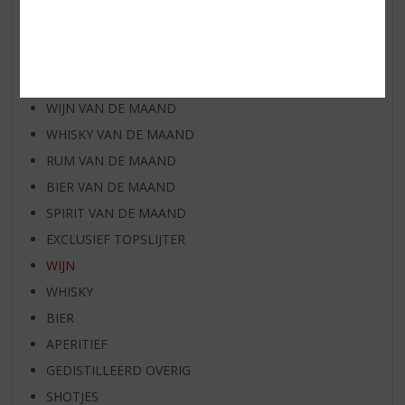
AANBIEDINGEN
NIEUWE BIEREN
NIEUWE WHISKY
NIEUW OVERIG
WIJN VAN DE MAAND
WHISKY VAN DE MAAND
RUM VAN DE MAAND
BIER VAN DE MAAND
SPIRIT VAN DE MAAND
EXCLUSIEF TOPSLIJTER
WIJN
WHISKY
BIER
APERITIEF
GEDISTILLEERD OVERIG
SHOTJES