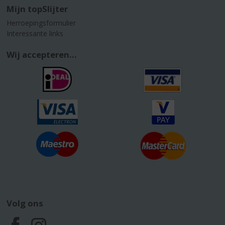
Mijn topSlijter
Herroepingsformulier
Interessante links
Wij accepteren...
Volg ons
F
I