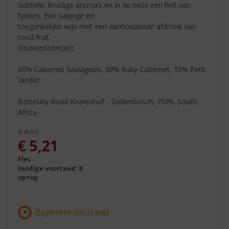
Subtiele, kruidige aroma’s en in de neus een hint van
fynbos. Een sappige en
toegankelijke wijn met een aanhoudende afdronk van
rood fruit.
Druivensoort(en)
60% Cabernet Sauvignon, 30% Ruby Cabernet, 10% Petit
Verdot
Bottelary Road Koelenhof - Stellenbosch, 7599, South
Africa
Originele prijs was:
€
6,95
, Huidige prijs is:
€
5,21
Fles
Huidige voorraad: 8
op=op