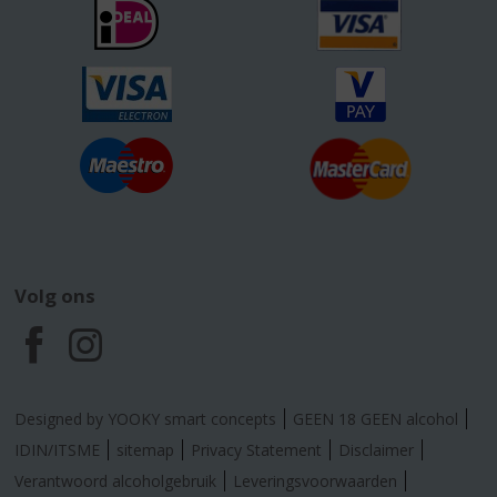
Volg ons
F
I
a
n
Designed by YOOKY smart concepts
GEEN 18 GEEN alcohol
c
s
IDIN/ITSME
sitemap
Privacy Statement
Disclaimer
Verantwoord alcoholgebruik
Leveringsvoorwaarden