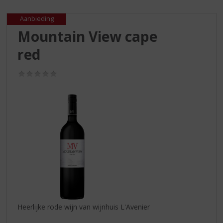
S
p
Aanbieding
r
Mountain View cape
i
n
red
g
n
(0,0
a
/
a
5)
r
d
e
n
a
v
i
g
a
t
i
Heerlijke rode wijn van wijnhuis L'Avenier
e