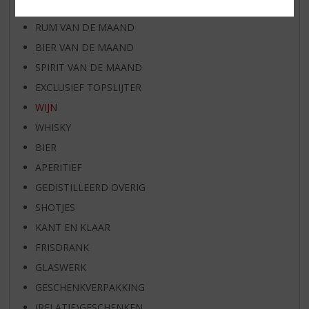
WHISKY VAN DE MAAND
RUM VAN DE MAAND
BIER VAN DE MAAND
SPIRIT VAN DE MAAND
EXCLUSIEF TOPSLIJTER
WIJN
WHISKY
BIER
APERITIEF
GEDISTILLEERD OVERIG
SHOTJES
KANT EN KLAAR
FRISDRANK
GLASWERK
GESCHENKVERPAKKING
(RELATIE)GESCHENKEN