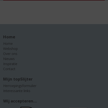
Home
Home
Webshop
Over ons
Nieuws
Inspiratie
Contact
Mijn topSlijter
Herroepingsformulier
Interessante links
Wij accepteren...