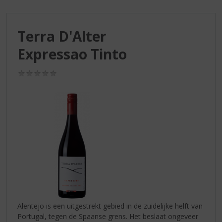
S
p
r
Terra D'Alter
i
n
Expressao Tinto
g
n
(0,0
a
/
a
5)
r
d
e
n
a
v
i
g
a
t
i
Alentejo is een uitgestrekt gebied in de zuidelijke helft van
e
Portugal, tegen de Spaanse grens. Het beslaat ongeveer