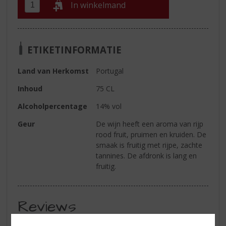
In winkelmand
ETIKETINFORMATIE
Land van Herkomst
Portugal
Inhoud
75 CL
Alcoholpercentage
14% vol
Geur
De wijn heeft een aroma van rijp
rood fruit, pruimen en kruiden. De
smaak is fruitig met rijpe, zachte
tannines. De afdronk is lang en
fruitig.
Reviews