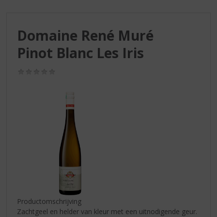
S
p
r
Domaine René Muré
i
n
Pinot Blanc Les Iris
g
n
(0,0
a
/
a
5)
r
d
e
n
a
v
i
g
a
t
i
Productomschrijving
e
Zachtgeel en helder van kleur met een uitnodigende geur.