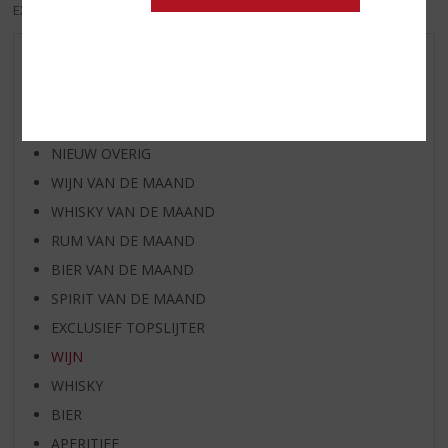
EXCL. BTW
INCL. BTW
AANBIEDINGEN
NIEUWE BIEREN
NIEUWE WHISKY
NIEUW OVERIG
WIJN VAN DE MAAND
WHISKY VAN DE MAAND
RUM VAN DE MAAND
BIER VAN DE MAAND
SPIRIT VAN DE MAAND
EXCLUSIEF TOPSLIJTER
WIJN
WHISKY
BIER
APERITIEF