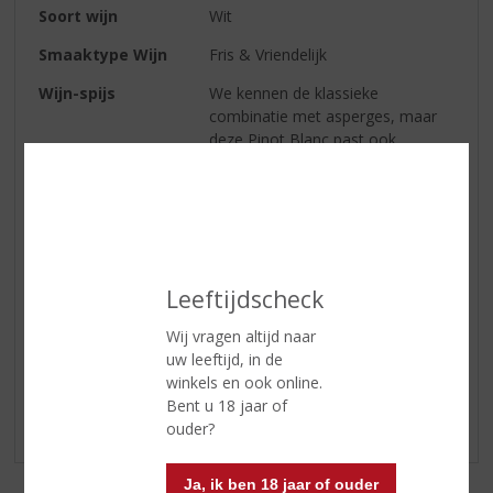
Soort wijn
Wit
Smaaktype Wijn
Fris & Vriendelijk
Wijn-spijs
We kennen de klassieke
combinatie met asperges, maar
deze Pinot Blanc past ook
uitstekend bij salades,
voorgerechten met gerookte vis
en koud vlees (charcuterie). Kan
natuurlijk ook prima gedronken
worden als aperitief.
Leeftijdscheck
Reviews
Wij vragen altijd naar
uw leeftijd, in de
winkels en ook online.
Schrijf een review
Bent u 18 jaar of
Er zijn nog geen reviews geplaatst voor dit product
ouder?
Ja, ik ben 18 jaar of ouder