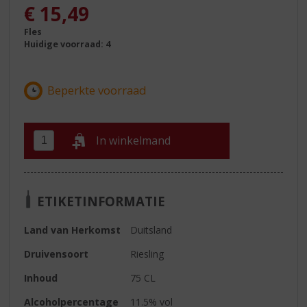
, Huidige prijs is:
€
15,49
Fles
Huidige voorraad: 4
In winkelmand
ETIKETINFORMATIE
Land van Herkomst
Duitsland
Druivensoort
Riesling
Inhoud
75 CL
Alcoholpercentage
11.5% vol