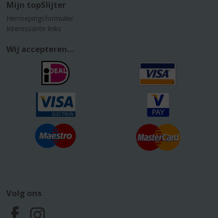
Mijn topSlijter
Herroepingsformulier
Interessante links
Wij accepteren...
Volg ons
F
I