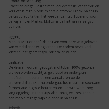
Productomschrijving
Prachtige droge Riesling met veel expressie van terroir en
vers citrus fruit. Mooie minerale afdronk. Fraaie balans in
de crispy aciditeit en het weelderige fruit. Typerend voor
de wijnen van Markus Molitor is de hint van verse gist in
de neus.
Ligging
Markus Molitor heeft de druiven voor deze wijn gekozen
van verschillende wijngaarden. De bodem bevat veel
leisteen, dat geeft crispy, mineralige wijnen.
Vinificatie
De druiven worden geoogst in oktober. 100% gezonde
druiven worden zachtjes gekneusd en ondergaan
macération gedurende een aantal uren op de
druivenschillen. Daarna ondergaat het most een spontane
fermentatie in grote houten vaten. De wijn wordt nog
lang opgelegd in roestvrijstalen tanks, wat resulteert in
een mooie fruitige wijn die goed in balans is.
Originele prijs was:
€
16,95