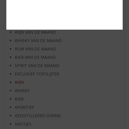
NIEUWE BIEREN
NIEUWE WHISKY
NIEUW OVERIG
WIJN VAN DE MAAND
WHISKY VAN DE MAAND
RUM VAN DE MAAND
BIER VAN DE MAAND
SPIRIT VAN DE MAAND
EXCLUSIEF TOPSLIJTER
WIJN
WHISKY
BIER
APERITIEF
GEDISTILLEERD OVERIG
SHOTJES