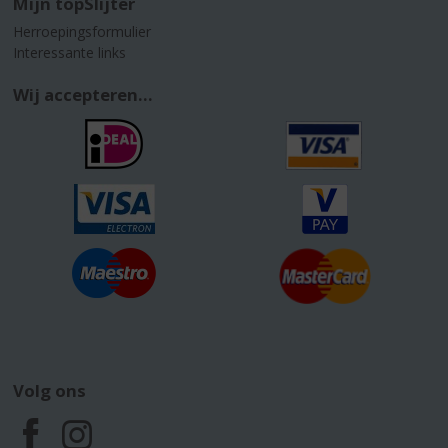
Mijn topSlijter
Herroepingsformulier
Interessante links
Wij accepteren...
Volg ons
F
I