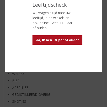
Leeftijdscheck
NIEUWE BIEREN
NIEUWE WHISKY
Wij vragen altijd naar uw
leeftijd, in de winkels en
NIEUW OVERIG
ook online. Bent u 18 jaar
WIJN VAN DE MAAND
of ouder?
WHISKY VAN DE MAAND
RUM VAN DE MAAND
Ja, ik ben 18 jaar of ouder
BIER VAN DE MAAND
SPIRIT VAN DE MAAND
EXCLUSIEF TOPSLIJTER
WIJN
WHISKY
BIER
APERITIEF
GEDISTILLEERD OVERIG
SHOTJES