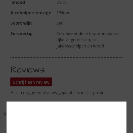
Inhoud
75 CL
Alcoholpercentage
13% vol
Soort wijn
Wit
Serveertip
Combineer deze Chardonnay met
rijke visgerechten, sint-
jakobsschelpen en kreeft.
Reviews
Schrijf een review
Er zijn nog geen reviews geplaatst voor dit product
EXCL. BTW
INCL. BTW
AANBIEDINGEN