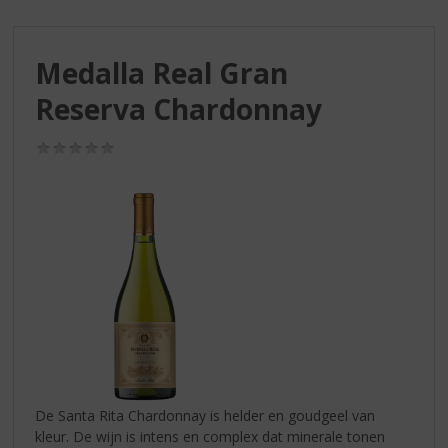
S
p
r
Medalla Real Gran
i
n
Reserva Chardonnay
g
n
(0,0
a
/
a
5)
r
d
e
n
a
v
i
g
a
t
i
De Santa Rita Chardonnay is helder en goudgeel van
e
kleur. De wijn is intens en complex dat minerale tonen