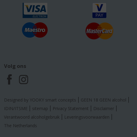
Volg ons
F
I
a
n
Designed by YOOKY smart concepts
GEEN 18 GEEN alcohol
c
s
IDIN/ITSME
sitemap
Privacy Statement
Disclaimer
Verantwoord alcoholgebruik
Leveringsvoorwaarden
e
t
The Netherlands