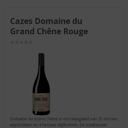
S
p
r
Cazes Domaine du
i
n
Grand Chêne Rouge
g
n
(0,0
a
/
a
5)
r
d
e
n
a
v
i
g
a
t
i
Domaine du Grand Chêne is een wijngaard van 35 hectare
e
wijnstokken en 4 hectare olijfbomen. De traditionele