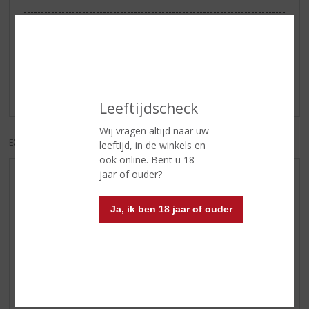
Reviews
Schrijf een review
Er zijn nog geen reviews geplaatst voor dit product
Leeftijdscheck
Wij vragen altijd naar uw
EXCL. BTW
INCL. BTW
leeftijd, in de winkels en
ook online. Bent u 18
jaar of ouder?
AANBIEDINGEN
NIEUWE BIEREN
Ja, ik ben 18 jaar of ouder
NIEUWE WHISKY
NIEUW OVERIG
WIJN VAN DE MAAND
WHISKY VAN DE MAAND
RUM VAN DE MAAND