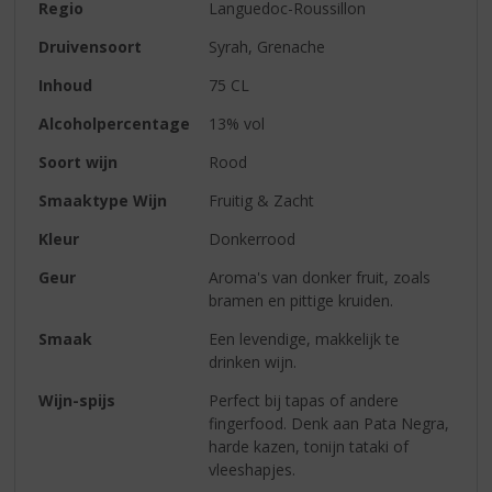
Regio
Languedoc-Roussillon
Druivensoort
Syrah, Grenache
Inhoud
75 CL
Alcoholpercentage
13% vol
Soort wijn
Rood
Smaaktype Wijn
Fruitig & Zacht
Kleur
Donkerrood
Geur
Aroma's van donker fruit, zoals
bramen en pittige kruiden.
Smaak
Een levendige, makkelijk te
drinken wijn.
Wijn-spijs
Perfect bij tapas of andere
fingerfood. Denk aan Pata Negra,
harde kazen, tonijn tataki of
vleeshapjes.