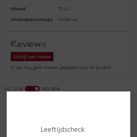
Inhoud
75 CL
Alcoholpercentage
14.5% vol
Reviews
Schrijf een review
Er zijn nog geen reviews geplaatst voor dit product
EXCL. BTW
INCL. BTW
AANBIEDINGEN
NIEUWE BIEREN
NIEUWE WHISKY
Leeftijdscheck
NIEUW OVERIG