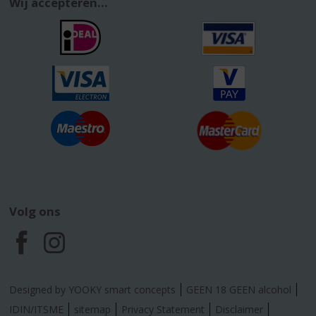
Wij accepteren...
Volg ons
F
I
a
n
Designed by YOOKY smart concepts
GEEN 18 GEEN alcohol
c
s
IDIN/ITSME
sitemap
Privacy Statement
Disclaimer