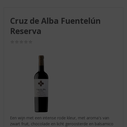
S
p
r
Cruz de Alba Fuentelún
i
n
Reserva
g
n
(0,0
a
/
a
5)
r
d
e
n
a
v
i
g
a
t
i
Een wijn met een intense rode kleur, met aroma's van
e
zwart fruit, chocolade en licht geroosterde en balsamico