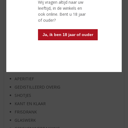
Wij vragen altijd naar uw
WIJN VAN DE MAAND
leeftijd, in de winkels en
WHISKY VAN DE MAAND
ook online. Bent u 18 jaar
of ouder?
RUM VAN DE MAAND
BIER VAN DE MAAND
Ja, ik ben 18 jaar of ouder
SPIRIT VAN DE MAAND
EXCLUSIEF TOPSLIJTER
WIJN
WHISKY
BIER
APERITIEF
GEDISTILLEERD OVERIG
SHOTJES
KANT EN KLAAR
FRISDRANK
GLASWERK