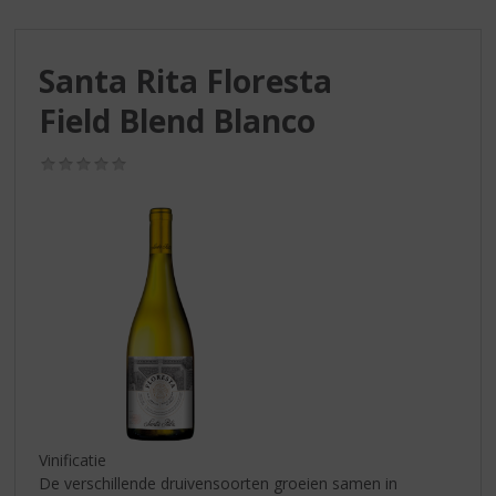
S
p
r
Santa Rita Floresta
i
n
Field Blend Blanco
g
n
(0,0
a
/
a
5)
r
d
e
n
a
v
i
g
a
t
i
Vinificatie
e
De verschillende druivensoorten groeien samen in