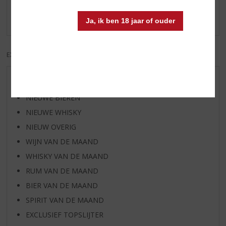
Schrijf een review
Er zijn nog geen reviews geplaatst voor dit product
Ja, ik ben 18 jaar of ouder
EXCL. BTW
INCL. BTW
AANBIEDINGEN
NIEUWE BIEREN
NIEUWE WHISKY
NIEUW OVERIG
WIJN VAN DE MAAND
WHISKY VAN DE MAAND
RUM VAN DE MAAND
BIER VAN DE MAAND
SPIRIT VAN DE MAAND
EXCLUSIEF TOPSLIJTER