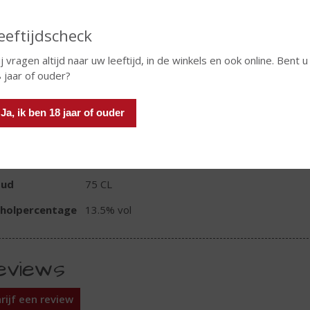
eeftijdscheck
j vragen altijd naar uw leeftijd, in de winkels en ook online. Bent u
In winkelmand
 jaar of ouder?
Ja, ik ben 18 jaar of ouder
TIKETINFORMATIE
d van Herkomst
Frankrijk
oud
75 CL
oholpercentage
13.5% vol
eviews
rijf een review