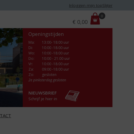
Inloggen mijn topSlijter
P
0
€
0,00
r
i
Openingstijden
j
s
Ma
:
13:00- 18:00 uur
Di
:
10:00 -18:00 uur
:
Wo
:
10:00 -18:00 uur
Do
:
10:00 - 21:00 uur
Vr
:
10:00 -18:00 uur
Za
:
09:00 -18:00 uur
Zo:
gesloten
2e pinksterdag gesloten
NIEUWSBRIEF
Schrijf je hier in
TACT