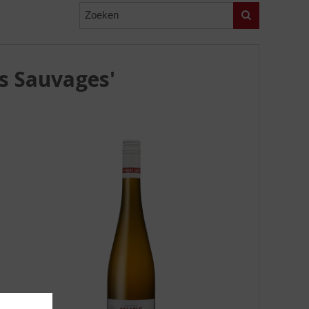
Zoeken
s Sauvages'