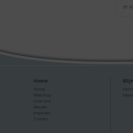
Er z
Home
Mijn
Home
Herro
Webshop
Inter
Over ons
Nieuws
Inspiratie
Contact