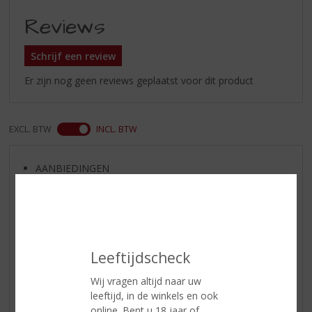
Reviews
Schrijf een review
Er zijn nog geen reviews geplaatst voor dit product
EXCL. BTW
INCL. BTW
AANBIEDINGEN
NIEUWE BIEREN
NIEUWE WHISKY
NIEUW OVERIG
WIJN VAN DE MAAND
Leeftijdscheck
WHISKY VAN DE MAAND
Wij vragen altijd naar uw
RUM VAN DE MAAND
leeftijd, in de winkels en ook
BIER VAN DE MAAND
online. Bent u 18 jaar of