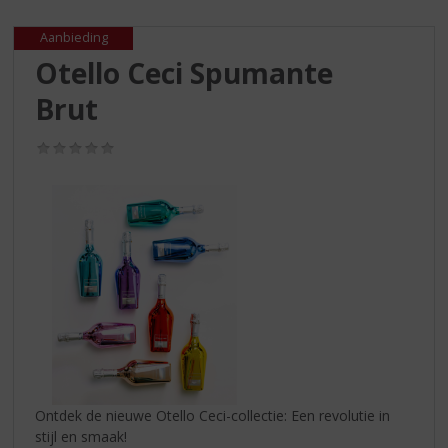
S
p
Aanbieding
r
Otello Ceci Spumante
i
n
Brut
g
n
(0,0
a
/
a
5)
r
d
e
n
a
v
i
g
a
t
i
Ontdek de nieuwe Otello Ceci-collectie: Een revolutie in
e
stijl en smaak!