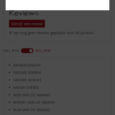
Reviews
Schrijf een review
Er zijn nog geen reviews geplaatst voor dit product
EXCL. BTW
INCL. BTW
AANBIEDINGEN
NIEUWE BIEREN
NIEUWE WHISKY
NIEUW OVERIG
WIJN VAN DE MAAND
WHISKY VAN DE MAAND
RUM VAN DE MAAND