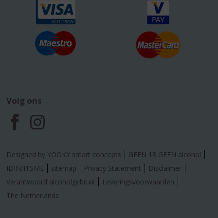
Volg ons
F
I
a
n
Designed by YOOKY smart concepts
GEEN 18 GEEN alcohol
c
s
IDIN/ITSME
sitemap
Privacy Statement
Disclaimer
Verantwoord alcoholgebruik
Leveringsvoorwaarden
e
t
The Netherlands