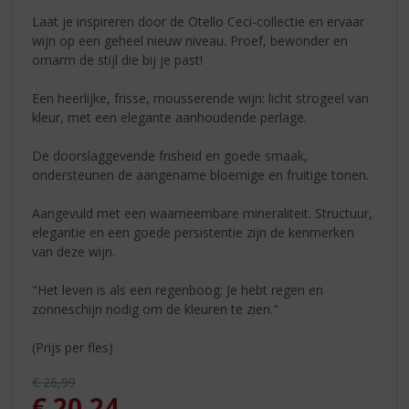
Laat je inspireren door de Otello Ceci-collectie en ervaar
wijn op een geheel nieuw niveau. Proef, bewonder en
omarm de stijl die bij je past!
Een heerlijke, frisse, mousserende wijn: licht strogeel van
kleur, met een elegante aanhoudende perlage.
De doorslaggevende frisheid en goede smaak,
ondersteunen de aangename bloemige en fruitige tonen.
Aangevuld met een waarneembare mineraliteit. Structuur,
elegantie en een goede persistentie zijn de kenmerken
van deze wijn.
"Het leven is als een regenboog: Je hebt regen en
zonneschijn nodig om de kleuren te zien."
(Prijs per fles)
Originele prijs was:
€
26,99
, Huidige prijs is:
€
20,24