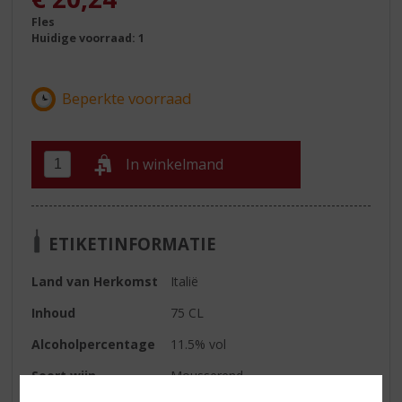
Fles
Huidige voorraad: 1
In winkelmand
ETIKETINFORMATIE
Land van Herkomst
Italië
Inhoud
75 CL
Alcoholpercentage
11.5% vol
Soort wijn
Mousserend