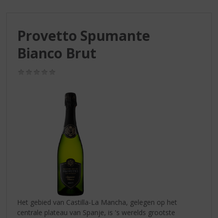
S
p
r
Provetto Spumante
i
n
Bianco Brut
g
n
(0,0
a
/
a
5)
r
d
e
n
a
v
i
g
a
t
i
Het gebied van Castilla-La Mancha, gelegen op het
e
centrale plateau van Spanje, is 's werelds grootste