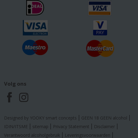
Volg ons
F
I
a
n
Designed by YOOKY smart concepts
GEEN 18 GEEN alcohol
c
s
IDIN/ITSME
sitemap
Privacy Statement
Disclaimer
Verantwoord alcoholgebruik
Leveringsvoorwaarden