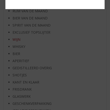
WHISKY VAN DE MAAND
RUM VAN DE MAAND
BIER VAN DE MAAND
SPIRIT VAN DE MAAND
EXCLUSIEF TOPSLIJTER
WIJN
WHISKY
BIER
APERITIEF
GEDISTILLEERD OVERIG
SHOTJES
KANT EN KLAAR
FRISDRANK
GLASWERK
GESCHENKVERPAKKING