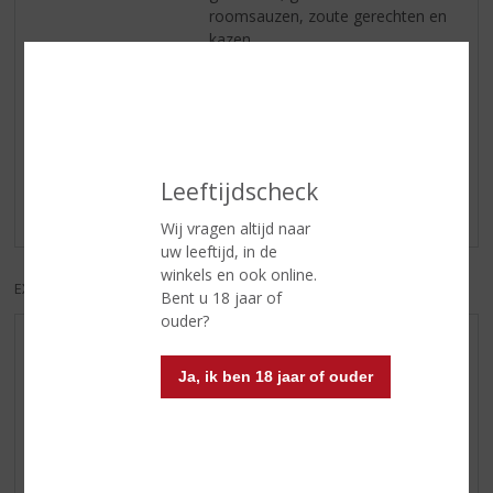
roomsauzen, zoute gerechten en
kazen.
Reviews
Schrijf een review
Leeftijdscheck
Er zijn nog geen reviews geplaatst voor dit product
Wij vragen altijd naar
uw leeftijd, in de
winkels en ook online.
EXCL. BTW
INCL. BTW
Bent u 18 jaar of
ouder?
AANBIEDINGEN
Ja, ik ben 18 jaar of ouder
NIEUWE BIEREN
NIEUWE WHISKY
NIEUW OVERIG
WIJN VAN DE MAAND