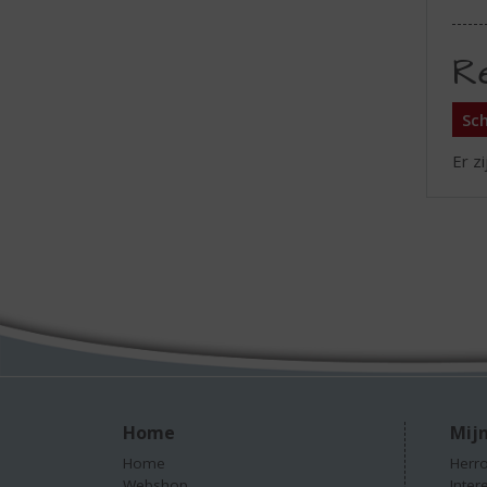
R
Sch
Er z
Home
Mijn
Home
Herro
Webshop
Inter