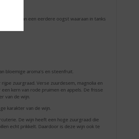
 Meunier van een eerdere oogst waaraan in tanks
an bloemige aroma's en steenfruit.
 rijpe zuurgraad. Verse zuurdesem, magnolia en
 een kern van rode pruimen en appels. De frisse
er van de wijn.
ige karakter van de wijn.
rcuterie. De wijn heeft een hoge zuurgraad die
len echt prikkelt. Daardoor is deze wijn ook te