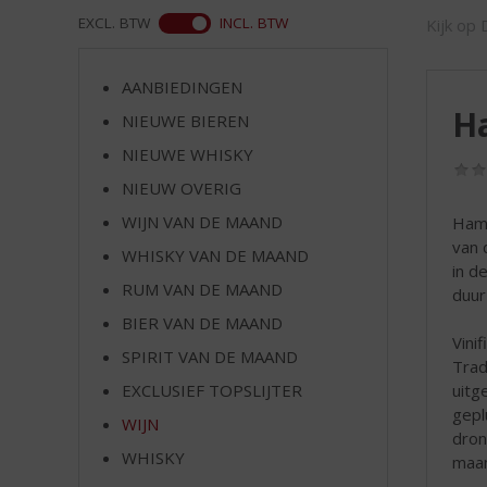
d
WEB
EXCL. BTW
INCL. BTW
Kijk op 
S
p
r
AANBIEDINGEN
i
Ha
NIEUWE BIEREN
n
g
NIEUWE WHISKY
n
NIEUW OVERIG
a
a
WIJN VAN DE MAAND
Hamb
r
van 
WHISKY VAN DE MAAND
d
in d
RUM VAN DE MAAND
e
duur
n
BIER VAN DE MAAND
a
Vinif
SPIRIT VAN DE MAAND
v
Trad
i
uitg
EXCLUSIEF TOPSLIJTER
g
gepl
WIJN
a
dron
t
WHISKY
maan
i