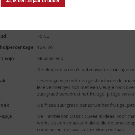
Ja, ik ben 18 jaar of ouder
d van Herkomst
Engeland
ivensoort
52% Chardonnay, 32% Pinot Noir en 16% Pinot
gerijpte reservewijnen zijn toegevoegd (3%).
oud
75 CL
oholpercentage
12% vol
t wijn
Mousserend
r
De elegante aroma's ontvouwen zich in lagen v
ak
Levendige wijn met een gestructureerde, maar
lelie vermengen zich met een vleugje rook over
zuurgraad benadrukt het fruitige, pittige karakt
ronk
De frisse zuurgraad benadrukt het fruitige, pitt
-spijs
De Hambledon Classic Cuvée is ideaal voor cha
werkt als een smaakstimulans die de smaakpapil
combineren met wat vetter vlees en kaas.