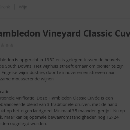
SHOP
Drank
Wijn
mbledon Vineyard Classic Cuv
(0,0
/
5)
ledon is opgericht in 1952 en is gelegen tussen de heuvels
de South Downs. Het wijnhuis streeft ernaar om pionier te zijn
e Engelse wijnindustrie, door te innoveren en streven naar
zame mousserende wijnen.
icatie
itionele vinificatie. Deze Hambledon Classic Cuvée is een
ebalanceerde blend van 3 traditionele druiven, met de hand
ukt op het eigen landgoed. Minimaal 35 maanden gerijpt. Nu op
k, maar kan bij optimale bewaaromstandigheden nog 12-24
den opgelegd worden.