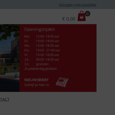
Inloggen mijn topSlijter
P
0
€
0,00
r
i
Openingstijden
j
s
Ma
:
13:00- 18:00 uur
Di
:
10:00 -18:00 uur
:
Wo
:
10:00 -18:00 uur
Do
:
10:00 - 21:00 uur
Vr
:
10:00 -18:00 uur
Za
:
09:00 -18:00 uur
Zo:
gesloten
2e pinksterdag gesloten
NIEUWSBRIEF
Schrijf je hier in
TACT