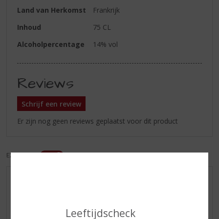
Land van Herkomst
Frankrijk
Inhoud
75 CL
Alcoholpercentage
14% vol
Reviews
Schrijf een review
Er zijn nog geen reviews geplaatst voor dit product
EXCL. BTW
INCL. BTW
AANBIEDINGEN
NIEUWE BIEREN
NIEUWE WHISKY
Leeftijdscheck