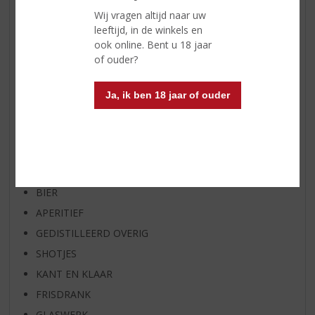
NIEUW OVERIG
Wij vragen altijd naar uw
WIJN VAN DE MAAND
leeftijd, in de winkels en
ook online. Bent u 18 jaar
WHISKY VAN DE MAAND
of ouder?
RUM VAN DE MAAND
BIER VAN DE MAAND
Ja, ik ben 18 jaar of ouder
SPIRIT VAN DE MAAND
EXCLUSIEF TOPSLIJTER
WIJN
WHISKY
BIER
APERITIEF
GEDISTILLEERD OVERIG
SHOTJES
KANT EN KLAAR
FRISDRANK
GLASWERK