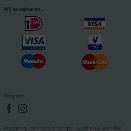
Wij accepteren...
Volg ons
F
I
a
n
Designed by YOOKY smart concepts
GEEN 18 GEEN alcohol