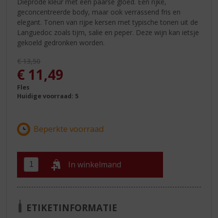
Dieprode kleur met een paarse gloed. Een rijke,
geconcentreerde body, maar ook verrassend fris en
elegant. Tonen van rijpe kersen met typische tonen uit de
Languedoc zoals tijm, salie en peper. Deze wijn kan ietsje
gekoeld gedronken worden.
Originele prijs was:
€
13,50
, Huidige prijs is:
€
11,49
Fles
Huidige voorraad: 5
In winkelmand
ETIKETINFORMATIE