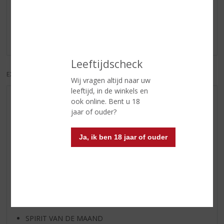
Reviews
Schrijf een review
Er zijn nog geen reviews geplaatst voor dit product
Leeftijdscheck
EXCL. BTW
INCL. BTW
Wij vragen altijd naar uw
leeftijd, in de winkels en
ook online. Bent u 18
AANBIEDINGEN
jaar of ouder?
NIEUWE BIEREN
NIEUWE WHISKY
Ja, ik ben 18 jaar of ouder
NIEUW OVERIG
WIJN VAN DE MAAND
WHISKY VAN DE MAAND
RUM VAN DE MAAND
BIER VAN DE MAAND
SPIRIT VAN DE MAAND