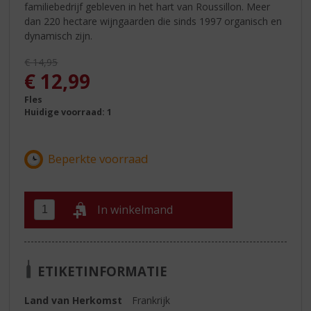
familiebedrijf gebleven in het hart van Roussillon. Meer
dan 220 hectare wijngaarden die sinds 1997 organisch en
dynamisch zijn.
Originele prijs was:
€
14,95
, Huidige prijs is:
€
12,99
Fles
Huidige voorraad: 1
In winkelmand
ETIKETINFORMATIE
Land van Herkomst
Frankrijk