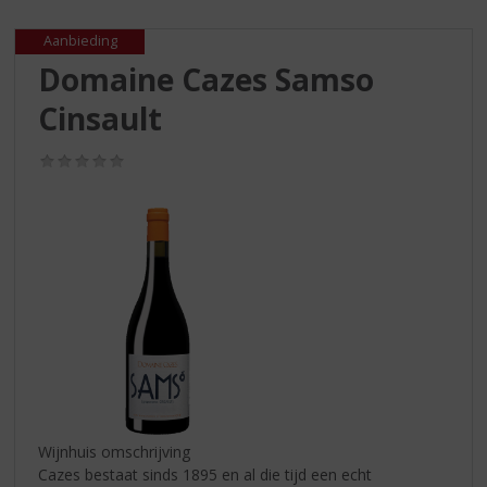
S
p
Aanbieding
r
Domaine Cazes Samso
i
n
Cinsault
g
n
(0,0
a
/
a
5)
r
d
e
n
a
v
i
g
a
t
i
Wijnhuis omschrijving
e
Cazes bestaat sinds 1895 en al die tijd een echt