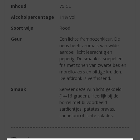
Inhoud
75 CL
Alcoholpercentage
11% vol
Soort wijn
Rood
Geur
Een lichte frambozenkleur. De
neus heeft aroma's van wilde
aardbei, licht leerachtig en
peperig. De smaak is soepel en
fris met tonen van zwarte bes en
morello-kers en pittige kruiden.
De afdronk is verfrissend.
Smaak
Serveer deze wijn licht gekoeld
(14-16 graden). Heerlijk bij de
borrel met bijvoorbeeld
sardientjes, patatas bravas,
canneloni of lichte salades.