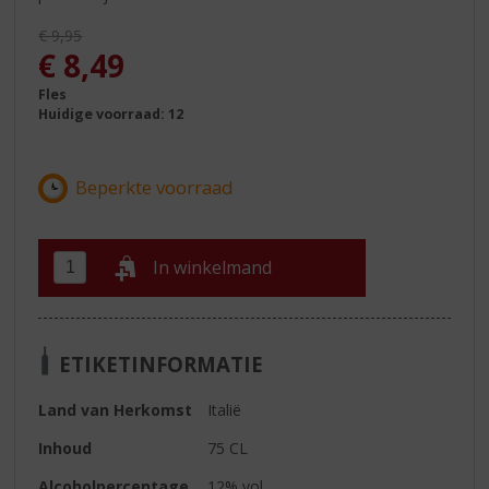
Originele prijs was:
€
9,95
, Huidige prijs is:
€
8,49
Fles
Huidige voorraad: 12
In winkelmand
ETIKETINFORMATIE
Land van Herkomst
Italië
Inhoud
75 CL
Alcoholpercentage
12% vol