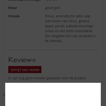
Kleur
goud geel
Smaak
Frisse, aromatische witte wijn
met tonen van citrus, groene
appel, perzik, subtiele bloemige
tonen en een lichte mineraliteit.
Een elegante hint van amandel in
de afdronk.
Reviews
Schrijf een review
Er zijn nog geen reviews geplaatst voor dit product
EXCL. BTW
INCL. BTW