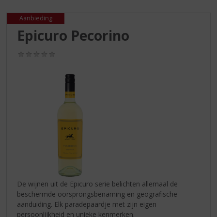
S
p
Aanbieding
r
Epicuro Pecorino
i
n
g
(0,0
/
n
5)
a
a
r
d
e
n
a
v
i
g
a
De wijnen uit de Epicuro serie belichten allemaal de
t
beschermde oorsprongsbenaming en geografische
i
aanduiding. Elk paradepaardje met zijn eigen
e
persoonlijkheid en unieke kenmerken.