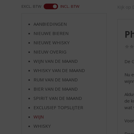
d
WEB
EXCL. BTW
INCL. BTW
Kijk op 
S
p
r
AANBIEDINGEN
i
P
NIEUWE BIEREN
n
g
NIEUWE WHISKY
n
NIEUW OVERIG
a
a
WIJN VAN DE MAAND
De G
r
WHISKY VAN DE MAAND
d
Nu e
RUM VAN DE MAAND
e
wijnm
n
BIER VAN DE MAAND
a
Aldu
SPIRIT VAN DE MAAND
v
de kw
i
wat 
EXCLUSIEF TOPSLIJTER
g
WIJN
a
Voor
t
WHISKY
i
Deze