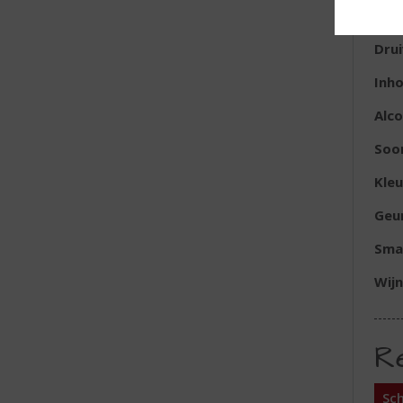
Reg
Dru
Inh
Alc
Soor
Kleu
Geu
Sma
Wijn
R
Sch