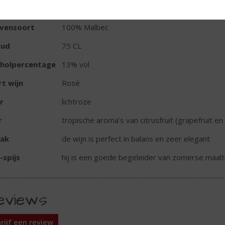
io
Mendoza
ivensoort
100% Malbec
oud
75 CL
oholpercentage
13% vol
t wijn
Rosé
r
lichtroze
r
tropische aroma’s van citrusfruit (grapefruit en
ak
de wijn is perfect in balans en zeer elegant
-spijs
hij is een goede begeleider van zomerse maaltij
eviews
rijf een review