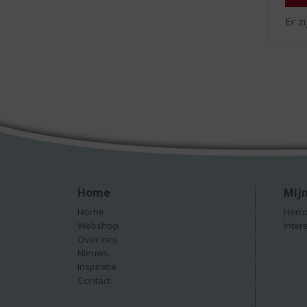
Er z
Home
Mijn
Home
Herro
Webshop
Inter
Over ons
Nieuws
Inspiratie
Contact