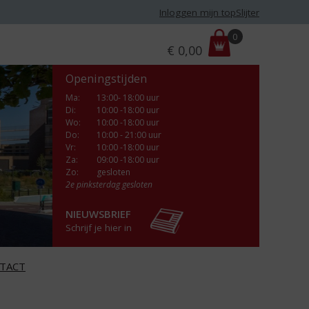
Inloggen mijn topSlijter
P
0
€
0,00
r
i
Openingstijden
j
s
Ma
:
13:00- 18:00 uur
Di
:
10:00 -18:00 uur
:
Wo
:
10:00 -18:00 uur
Do
:
10:00 - 21:00 uur
Vr
:
10:00 -18:00 uur
Za
:
09:00 -18:00 uur
Zo:
gesloten
2e pinksterdag gesloten
NIEUWSBRIEF
Schrijf je hier in
TACT