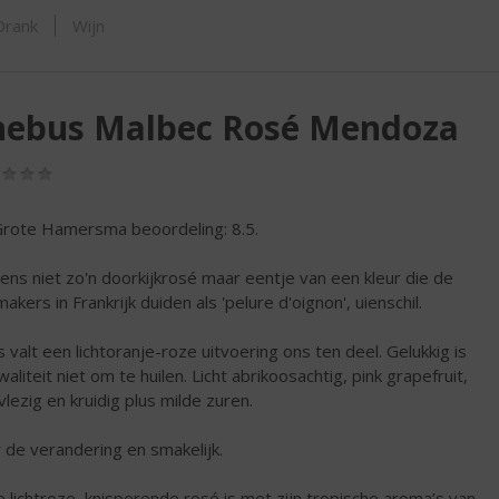
SHOP
Drank
Wijn
hebus Malbec Rosé Mendoza
(0,0
/
5)
rote Hamersma beoordeling: 8.5.
ens niet zo'n doorkijkrosé maar eentje van een kleur die de
akers in Frankrijk duiden als 'pelure d'oignon', uienschil.
s valt een lichtoranje-roze uitvoering ons ten deel. Gelukkig is
aliteit niet om te huilen. Licht abrikoosachtig, pink grapefruit,
vlezig en kruidig plus milde zuren.
 de verandering en smakelijk.
 lichtroze, knisperende rosé is met zijn tropische aroma’s van