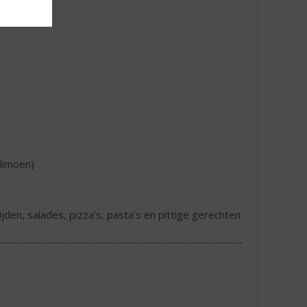
 limoen)
den, salades, pizza’s, pasta’s en pittige gerechten